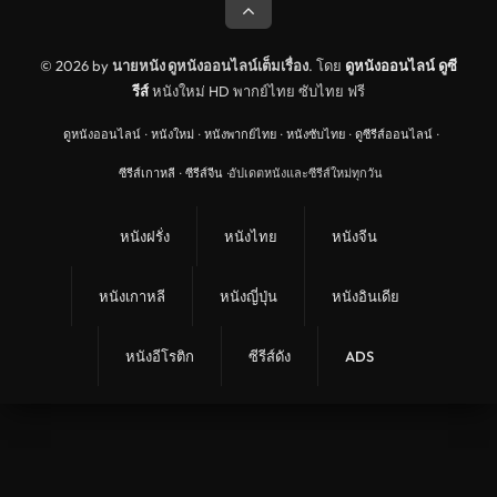
© 2026 by
นายหนัง ดูหนังออนไลน์เต็มเรื่อง
. โดย
ดูหนังออนไลน์
ดูซี
รีส์
หนังใหม่ HD พากย์ไทย ซับไทย ฟรี
ดูหนังออนไลน์
·
หนังใหม่
·
หนังพากย์ไทย
·
หนังซับไทย
·
ดูซีรีส์ออนไลน์
·
ซีรีส์เกาหลี
·
ซีรีส์จีน
·
อัปเดตหนังและซีรีส์ใหม่ทุกวัน
หนังฝรั่ง
หนังไทย
หนังจีน
หนังเกาหลี
หนังญี่ปุ่น
หนังอินเดีย
หนังอีโรติก
ซีรีส์ดัง
ADS