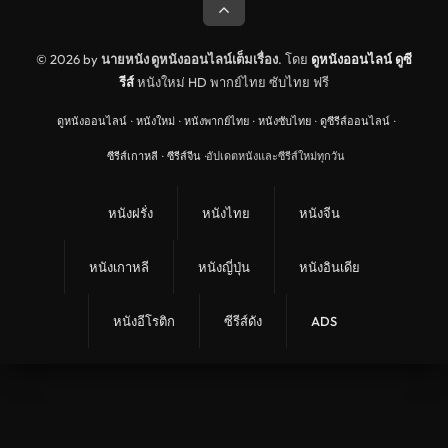
© 2026 by
นายหนัง ดูหนังออนไลน์เต็มเรื่อง
. โดย
ดูหนังออนไลน์
ดูซี
รีส์
หนังใหม่ HD พากย์ไทย ซับไทย ฟรี
ดูหนังออนไลน์
·
หนังใหม่
·
หนังพากย์ไทย
·
หนังซับไทย
·
ดูซีรีส์ออนไลน์
·
ซีรีส์เกาหลี
·
ซีรีส์จีน
·
อัปเดตหนังและซีรีส์ใหม่ทุกวัน
หนังฝรั่ง
หนังไทย
หนังจีน
หนังเกาหลี
หนังญี่ปุ่น
หนังอินเดีย
หนังอีโรติก
ซีรีส์ดัง
ADS