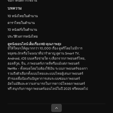
ข้อกำหนดการใช้งาน
บทความ
10 หนังไทยในตำนาน
ดาราไทยในตำนาน
10 หนังฝรั่งในตำนาน
ประวัติวงการหนังไทย
ดูหนังออนไลน์ เต็มเรื่อง HD คุณภาพสุง
มีให้ใหม่ๆให้ดูมากกว่า 10,000 เรื่อง ดูฟรีโดยไม่มีการ
หยุดชะงักหรือโฆษณาที่น่ารำคาญ ดูผ่าน Smart TV,
Android, iOS บนเครือข่ายใด ๆ เลือกจากภาพยนตร์ไทย,
ฮอลลีวูด, จีน, ภาพยนตร์เกาหลีหรือแม้แต่ภาพยนตร์
Netflix - ทั้งหมดโดยไม่ต้องใช้เงิน ระบบภาพยนตร์ของเรา
รวมถึงตัวเลือกทั้งแบบไทยและแบบไทยผู้เล่นภาพยนตร์
สำรองเพื่อป้องกันปัญหาการเล่นระบบซ่อมภาพยนตร์
อัตโนมัติและความสามารถในการดาวน์โหลดภาพยนตร์
ฟรี สนุกกับการดูภาพยนตร์ออนไลน์ในปี 2025 ฟรีตลอดไป