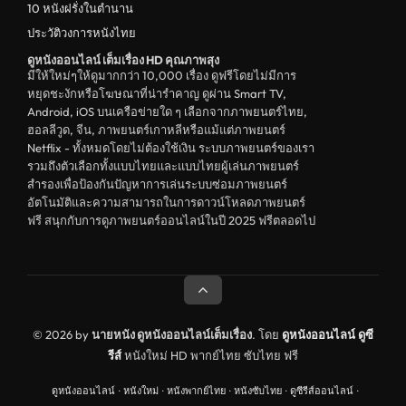
10 หนังฝรั่งในตำนาน
ประวัติวงการหนังไทย
ดูหนังออนไลน์ เต็มเรื่อง HD คุณภาพสุง
มีให้ใหม่ๆให้ดูมากกว่า 10,000 เรื่อง ดูฟรีโดยไม่มีการ
หยุดชะงักหรือโฆษณาที่น่ารำคาญ ดูผ่าน Smart TV,
Android, iOS บนเครือข่ายใด ๆ เลือกจากภาพยนตร์ไทย,
ฮอลลีวูด, จีน, ภาพยนตร์เกาหลีหรือแม้แต่ภาพยนตร์
Netflix - ทั้งหมดโดยไม่ต้องใช้เงิน ระบบภาพยนตร์ของเรา
รวมถึงตัวเลือกทั้งแบบไทยและแบบไทยผู้เล่นภาพยนตร์
สำรองเพื่อป้องกันปัญหาการเล่นระบบซ่อมภาพยนตร์
อัตโนมัติและความสามารถในการดาวน์โหลดภาพยนตร์
ฟรี สนุกกับการดูภาพยนตร์ออนไลน์ในปี 2025 ฟรีตลอดไป
© 2026 by
นายหนัง ดูหนังออนไลน์เต็มเรื่อง
. โดย
ดูหนังออนไลน์
ดูซี
รีส์
หนังใหม่ HD พากย์ไทย ซับไทย ฟรี
ดูหนังออนไลน์
·
หนังใหม่
·
หนังพากย์ไทย
·
หนังซับไทย
·
ดูซีรีส์ออนไลน์
·