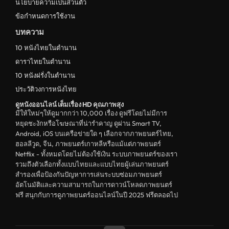
นโยบายความเป็นส่วนตัว
ข้อกำหนดการใช้งาน
บทความ
10 หนังไทยในตำนาน
ดาราไทยในตำนาน
10 หนังฝรั่งในตำนาน
ประวัติวงการหนังไทย
ดูหนังออนไลน์ เต็มเรื่อง HD คุณภาพสุง
มีให้ใหม่ๆให้ดูมากกว่า 10,000 เรื่อง ดูฟรีโดยไม่มีการ
หยุดชะงักหรือโฆษณาที่น่ารำคาญ ดูผ่าน Smart TV,
Android, iOS บนเครือข่ายใด ๆ เลือกจากภาพยนตร์ไทย,
ฮอลลีวูด, จีน, ภาพยนตร์เกาหลีหรือแม้แต่ภาพยนตร์
Netflix - ทั้งหมดโดยไม่ต้องใช้เงิน ระบบภาพยนตร์ของเรา
รวมถึงตัวเลือกทั้งแบบไทยและแบบไทยผู้เล่นภาพยนตร์
สำรองเพื่อป้องกันปัญหาการเล่นระบบซ่อมภาพยนตร์
อัตโนมัติและความสามารถในการดาวน์โหลดภาพยนตร์
ฟรี สนุกกับการดูภาพยนตร์ออนไลน์ในปี 2025 ฟรีตลอดไป