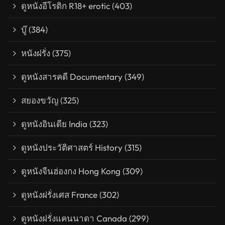
ดูหนังอีโรติก R18+ erotic
(403)
บู๊
(384)
หนังฝรั่ง
(375)
ดูหนังสารคดี Documentary
(349)
สยองขวัญ
(325)
ดูหนังอินเดีย India
(323)
ดูหนังประวัติศาสตร์ History
(315)
ดูหนังจีนฮ่องกง Hong Kong
(309)
ดูหนังฝรั่งเศส France
(302)
ดูหนังฝรั่งแคนนาดา Canada
(299)