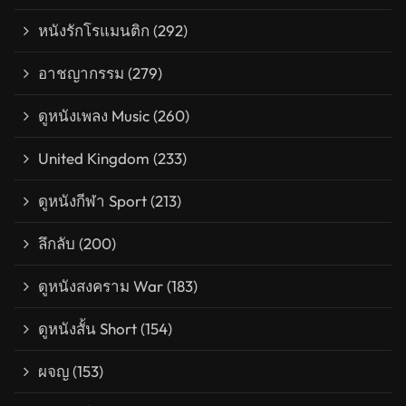
หนังรักโรแมนติก
(292)
อาชญากรรม
(279)
ดูหนังเพลง Music
(260)
United Kingdom
(233)
ดูหนังกีฬา Sport
(213)
ลึกลับ
(200)
ดูหนังสงคราม War
(183)
ดูหนังสั้น Short
(154)
ผจญ
(153)