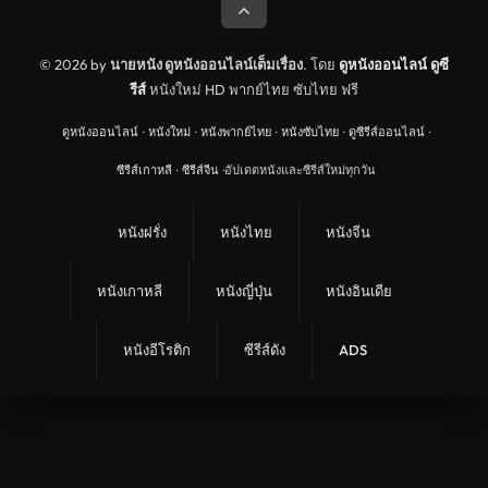
© 2026 by
นายหนัง ดูหนังออนไลน์เต็มเรื่อง
. โดย
ดูหนังออนไลน์
ดูซี
รีส์
หนังใหม่ HD พากย์ไทย ซับไทย ฟรี
ดูหนังออนไลน์
·
หนังใหม่
·
หนังพากย์ไทย
·
หนังซับไทย
·
ดูซีรีส์ออนไลน์
·
ซีรีส์เกาหลี
·
ซีรีส์จีน
·
อัปเดตหนังและซีรีส์ใหม่ทุกวัน
หนังฝรั่ง
หนังไทย
หนังจีน
หนังเกาหลี
หนังญี่ปุ่น
หนังอินเดีย
หนังอีโรติก
ซีรีส์ดัง
ADS