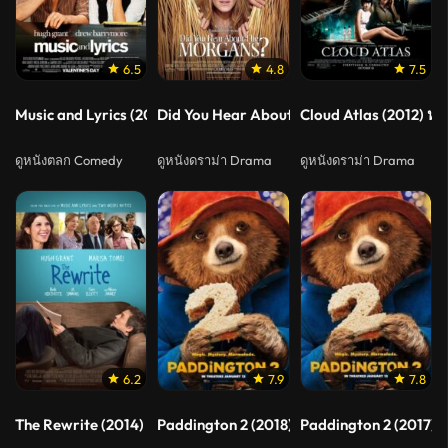
6.5
4.8
7.5
Music and Lyrics (2007) สี่ห้องใจนี้ มีแต่เสียงเธอ
Did You Hear About The Morgans (2009)
Cloud Atlas (2012) หย
ดูหนังตลก Comedy
ดูหนังดราม่า Drama
ดูหนังดราม่า Drama
6.2
7.9
7.8
The Rewrite (2014) เขียนยังไงให้คนรักกัน
Paddington 2 (2018) แพดดิงตัน 2 ของขวัญที
Paddington 2 (2017) แ