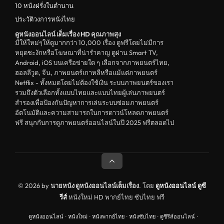
10 หนังฝรั่งในตำนาน
ประวัติวงการหนังไทย
ดูหนังออนไลน์ เต็มเรื่อง HD คุณภาพสุง
มีให้ใหม่ๆให้ดูมากกว่า 10,000 เรื่อง ดูฟรีโดยไม่มีการ
หยุดชะงักหรือโฆษณาที่น่ารำคาญ ดูผ่าน Smart TV,
Android, iOS บนเครือข่ายใด ๆ เลือกจากภาพยนตร์ไทย,
ฮอลลีวูด, จีน, ภาพยนตร์เกาหลีหรือแม้แต่ภาพยนตร์
Netflix - ทั้งหมดโดยไม่ต้องใช้เงิน ระบบภาพยนตร์ของเรา
รวมถึงตัวเลือกทั้งแบบไทยและแบบไทยผู้เล่นภาพยนตร์
สำรองเพื่อป้องกันปัญหาการเล่นระบบซ่อมภาพยนตร์
อัตโนมัติและความสามารถในการดาวน์โหลดภาพยนตร์
ฟรี สนุกกับการดูภาพยนตร์ออนไลน์ในปี 2025 ฟรีตลอดไป
© 2026 by
นายหนัง ดูหนังออนไลน์เต็มเรื่อง
. โดย
ดูหนังออนไลน์
ดูซี
รีส์
หนังใหม่ HD พากย์ไทย ซับไทย ฟรี
ดูหนังออนไลน์
·
หนังใหม่
·
หนังพากย์ไทย
·
หนังซับไทย
·
ดูซีรีส์ออนไลน์
·