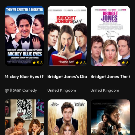
5.8
6.8
6
Mickey Blue Eyes (1999) มิคกี้ บลูอายส์ รักไม่ต้องพัก… คนฉ่ำรัก
Bridget Jones’s Diary (2001) บริตเจต โจนส์ ไ
Bridget Jones The Edg
ดูหนังตลก Comedy
United Kingdom
United Kingdom