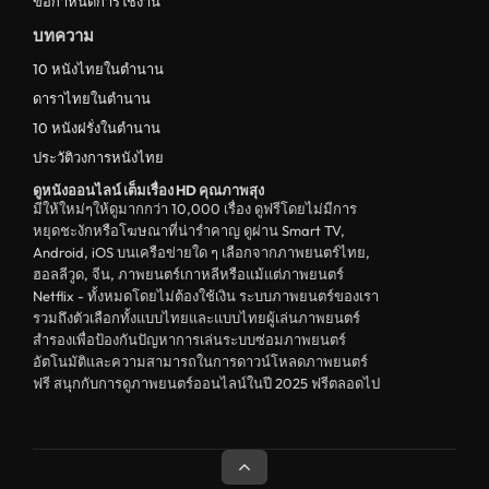
ข้อกำหนดการใช้งาน
บทความ
10 หนังไทยในตำนาน
ดาราไทยในตำนาน
10 หนังฝรั่งในตำนาน
ประวัติวงการหนังไทย
ดูหนังออนไลน์ เต็มเรื่อง HD คุณภาพสุง
มีให้ใหม่ๆให้ดูมากกว่า 10,000 เรื่อง ดูฟรีโดยไม่มีการ
หยุดชะงักหรือโฆษณาที่น่ารำคาญ ดูผ่าน Smart TV,
Android, iOS บนเครือข่ายใด ๆ เลือกจากภาพยนตร์ไทย,
ฮอลลีวูด, จีน, ภาพยนตร์เกาหลีหรือแม้แต่ภาพยนตร์
Netflix - ทั้งหมดโดยไม่ต้องใช้เงิน ระบบภาพยนตร์ของเรา
รวมถึงตัวเลือกทั้งแบบไทยและแบบไทยผู้เล่นภาพยนตร์
สำรองเพื่อป้องกันปัญหาการเล่นระบบซ่อมภาพยนตร์
อัตโนมัติและความสามารถในการดาวน์โหลดภาพยนตร์
ฟรี สนุกกับการดูภาพยนตร์ออนไลน์ในปี 2025 ฟรีตลอดไป