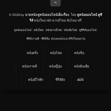
© 2026 by
นายหนัง ดูหนังออนไลน์เต็มเรื่อง
. โดย
ดูหนังออนไลน์
ดูซี
รีส์
หนังใหม่ HD พากย์ไทย ซับไทย ฟรี
ดูหนังออนไลน์
·
หนังใหม่
·
หนังพากย์ไทย
·
หนังซับไทย
·
ดูซีรีส์ออนไลน์
·
ซีรีส์เกาหลี
·
ซีรีส์จีน
·
อัปเดตหนังและซีรีส์ใหม่ทุกวัน
หนังฝรั่ง
หนังไทย
หนังจีน
หนังเกาหลี
หนังญี่ปุ่น
หนังอินเดีย
หนังอีโรติก
ซีรีส์ดัง
ADS