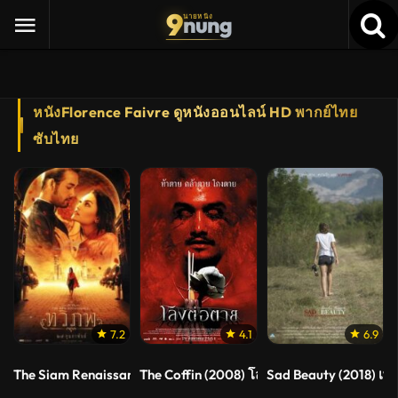
9
nung
นายหนัง
หนังFlorence Faivre ดูหนังออนไลน์ HD พากย์ไทย
ซับไทย
7.2
4.1
6.9
The Siam Renaissance (2004) ทวิภพ
The Coffin (2008) โลงต่อตาย
Sad Beauty (2018) เพื