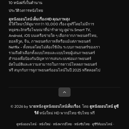
10 หนังฝรั่งในตำนาน
ประวัติวงการหนังไทย
ดูหนังออนไลน์ เต็มเรื่อง HD คุณภาพสุง
มีให้ใหม่ๆให้ดูมากกว่า 10,000 เรื่อง ดูฟรีโดยไม่มีการ
หยุดชะงักหรือโฆษณาที่น่ารำคาญ ดูผ่าน Smart TV,
Android, iOS บนเครือข่ายใด ๆ เลือกจากภาพยนตร์ไทย,
ฮอลลีวูด, จีน, ภาพยนตร์เกาหลีหรือแม้แต่ภาพยนตร์
Netflix - ทั้งหมดโดยไม่ต้องใช้เงิน ระบบภาพยนตร์ของเรา
รวมถึงตัวเลือกทั้งแบบไทยและแบบไทยผู้เล่นภาพยนตร์
สำรองเพื่อป้องกันปัญหาการเล่นระบบซ่อมภาพยนตร์
อัตโนมัติและความสามารถในการดาวน์โหลดภาพยนตร์
ฟรี สนุกกับการดูภาพยนตร์ออนไลน์ในปี 2025 ฟรีตลอดไป
© 2026 by
นายหนัง ดูหนังออนไลน์เต็มเรื่อง
. โดย
ดูหนังออนไลน์
ดูซี
รีส์
หนังใหม่ HD พากย์ไทย ซับไทย ฟรี
ดูหนังออนไลน์
·
หนังใหม่
·
หนังพากย์ไทย
·
หนังซับไทย
·
ดูซีรีส์ออนไลน์
·