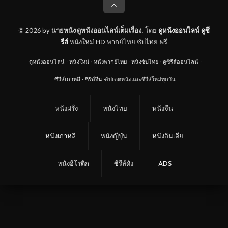
© 2026 by
นายหนัง ดูหนังออนไลน์เต็มเรื่อง
. โดย
ดูหนังออนไลน์
ดูซี
รีส์
หนังใหม่ HD พากย์ไทย ซับไทย ฟรี
ดูหนังออนไลน์
·
หนังใหม่
·
หนังพากย์ไทย
·
หนังซับไทย
·
ดูซีรีส์ออนไลน์
·
ซีรีส์เกาหลี
·
ซีรีส์จีน
·
อัปเดตหนังและซีรีส์ใหม่ทุกวัน
หนังฝรั่ง
หนังไทย
หนังจีน
หนังเกาหลี
หนังญี่ปุ่น
หนังอินเดีย
หนังอีโรติก
ซีรีส์ดัง
ADS