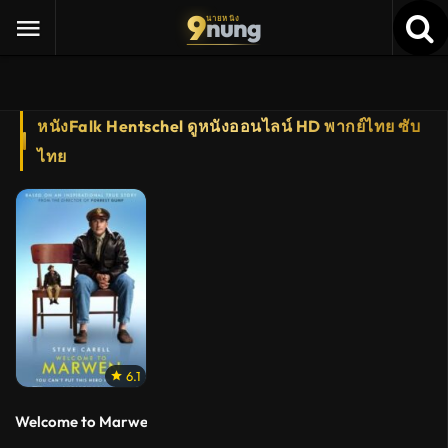
9
nung
นายหนัง
หนังFalk Hentschel ดูหนังออนไลน์ HD พากย์ไทย ซับ
ไทย
6.1
Welcome to Marwen (2018) เวลคัม ทู มาร์เวิ่น