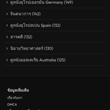
ดูหนังยุโรปเยอรมัน Germany
(149)
จินตนาการ
(142)
ดูหนังยุโรปสเปน Spain
(132)
สารคดี
(132)
นิยายวิทยาศาสตร์
(130)
ดูหนังออสเตเรีย Australia
(125)
ข้อมูลเพิ่มเติม
เกี่ยวกับเรา
DMCA