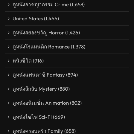
ดูหนังอาชญากรรม Crime
(1,658)
United States
(1,466)
ดูหนังสยองขวัญ Horror
(1,426)
ดูหนังโรแมนติก Romance
(1,378)
หนังชีวิต
(916)
ดูหนังแฟนตาซี Fantasy
(894)
ดูหนังลึกลับ Mystery
(880)
ดูหนังอนิเมชั่น Animation
(802)
ดูหนังไซไฟ Sci-Fi
(669)
ดูหนังครอบครัว Family
(658)