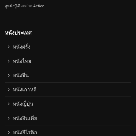
ดูหนังบู๊เลือดสาด Action
หนังประเทศ
หนังฝรั่ง
หนังไทย
หนังจีน
หนังเกาหลี
หนังญี่ปุ่น
หนังอินเดีย
หนังอีโรติก