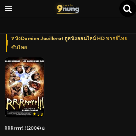
9
nung
นายหนัง
หนังDamien Jouillerot ดูหนังออนไลน์ HD พากย์ไทย
ซับไทย
5.8
RRRrrrr!!! (2004) อาร์ร์ร์!!! ไข่ซ่าส์ โลกา…ก๊าก!!!