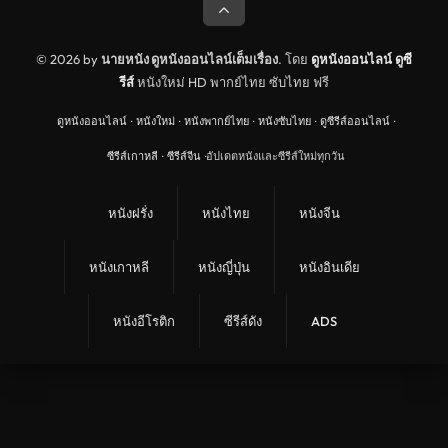
© 2026 by
นายหนัง ดูหนังออนไลน์เต็มเรื่อง
. โดย
ดูหนังออนไลน์
ดูซี
รีส์
หนังใหม่ HD พากย์ไทย ซับไทย ฟรี
ดูหนังออนไลน์
·
หนังใหม่
·
หนังพากย์ไทย
·
หนังซับไทย
·
ดูซีรีส์ออนไลน์
·
ซีรีส์เกาหลี
·
ซีรีส์จีน
·
อัปเดตหนังและซีรีส์ใหม่ทุกวัน
หนังฝรั่ง
หนังไทย
หนังจีน
หนังเกาหลี
หนังญี่ปุ่น
หนังอินเดีย
หนังอีโรติก
ซีรีส์ดัง
ADS