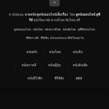
© 2026 by
นายหนัง ดูหนังออนไลน์เต็มเรื่อง
. โดย
ดูหนังออนไลน์
ดูซี
รีส์
หนังใหม่ HD พากย์ไทย ซับไทย ฟรี
ดูหนังออนไลน์
·
หนังใหม่
·
หนังพากย์ไทย
·
หนังซับไทย
·
ดูซีรีส์ออนไลน์
·
ซีรีส์เกาหลี
·
ซีรีส์จีน
·
อัปเดตหนังและซีรีส์ใหม่ทุกวัน
หนังฝรั่ง
หนังไทย
หนังจีน
หนังเกาหลี
หนังญี่ปุ่น
หนังอินเดีย
หนังอีโรติก
ซีรีส์ดัง
ADS