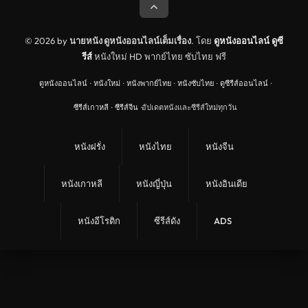
© 2026 by
นายหนัง ดูหนังออนไลน์เต็มเรื่อง
. โดย
ดูหนังออนไลน์
ดูซี
รีส์
หนังใหม่ HD พากย์ไทย ซับไทย ฟรี
ดูหนังออนไลน์
·
หนังใหม่
·
หนังพากย์ไทย
·
หนังซับไทย
·
ดูซีรีส์ออนไลน์
·
ซีรีส์เกาหลี
·
ซีรีส์จีน
·
อัปเดตหนังและซีรีส์ใหม่ทุกวัน
หนังฝรั่ง
หนังไทย
หนังจีน
หนังเกาหลี
หนังญี่ปุ่น
หนังอินเดีย
หนังอีโรติก
ซีรีส์ดัง
ADS