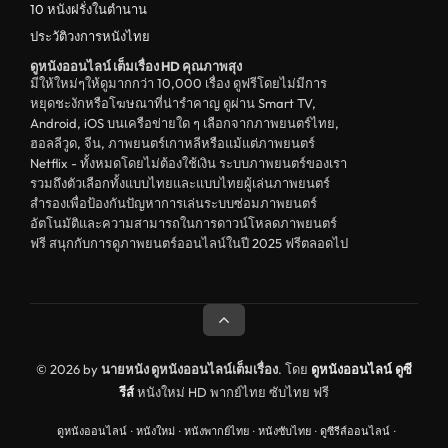
10 หนังฝรั่งในตำนาน
ประวัติวงการหนังไทย
ดูหนังออนไลน์ เต็มเรื่อง HD คุณภาพสุง
มีให้ใหม่ๆให้ดูมากกว่า 10,000 เรื่อง ดูฟรีโดยไม่มีการ
หยุดชะงักหรือโฆษณาที่น่ารำคาญ ดูผ่าน Smart TV,
Android, iOS บนเครือข่ายใด ๆ เลือกจากภาพยนตร์ไทย,
ฮอลลีวูด, จีน, ภาพยนตร์เกาหลีหรือแม้แต่ภาพยนตร์
Netflix - ทั้งหมดโดยไม่ต้องใช้เงิน ระบบภาพยนตร์ของเรา
รวมถึงตัวเลือกทั้งแบบไทยและแบบไทยผู้เล่นภาพยนตร์
สำรองเพื่อป้องกันปัญหาการเล่นระบบซ่อมภาพยนตร์
อัตโนมัติและความสามารถในการดาวน์โหลดภาพยนตร์
ฟรี สนุกกับการดูภาพยนตร์ออนไลน์ในปี 2025 ฟรีตลอดไป
© 2026 by
นายหนัง ดูหนังออนไลน์เต็มเรื่อง
. โดย
ดูหนังออนไลน์
ดูซี
รีส์
หนังใหม่ HD พากย์ไทย ซับไทย ฟรี
ดูหนังออนไลน์
·
หนังใหม่
·
หนังพากย์ไทย
·
หนังซับไทย
·
ดูซีรีส์ออนไลน์
·