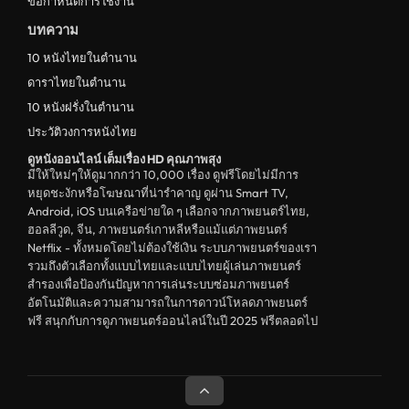
ข้อกำหนดการใช้งาน
บทความ
10 หนังไทยในตำนาน
ดาราไทยในตำนาน
10 หนังฝรั่งในตำนาน
ประวัติวงการหนังไทย
ดูหนังออนไลน์ เต็มเรื่อง HD คุณภาพสุง
มีให้ใหม่ๆให้ดูมากกว่า 10,000 เรื่อง ดูฟรีโดยไม่มีการ
หยุดชะงักหรือโฆษณาที่น่ารำคาญ ดูผ่าน Smart TV,
Android, iOS บนเครือข่ายใด ๆ เลือกจากภาพยนตร์ไทย,
ฮอลลีวูด, จีน, ภาพยนตร์เกาหลีหรือแม้แต่ภาพยนตร์
Netflix - ทั้งหมดโดยไม่ต้องใช้เงิน ระบบภาพยนตร์ของเรา
รวมถึงตัวเลือกทั้งแบบไทยและแบบไทยผู้เล่นภาพยนตร์
สำรองเพื่อป้องกันปัญหาการเล่นระบบซ่อมภาพยนตร์
อัตโนมัติและความสามารถในการดาวน์โหลดภาพยนตร์
ฟรี สนุกกับการดูภาพยนตร์ออนไลน์ในปี 2025 ฟรีตลอดไป