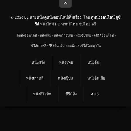
© 2026 by
นายหนัง ดูหนังออนไลน์เต็มเรื่อง
. โดย
ดูหนังออนไลน์
ดูซี
รีส์
หนังใหม่ HD พากย์ไทย ซับไทย ฟรี
ดูหนังออนไลน์
·
หนังใหม่
·
หนังพากย์ไทย
·
หนังซับไทย
·
ดูซีรีส์ออนไลน์
·
ซีรีส์เกาหลี
·
ซีรีส์จีน
·
อัปเดตหนังและซีรีส์ใหม่ทุกวัน
หนังฝรั่ง
หนังไทย
หนังจีน
หนังเกาหลี
หนังญี่ปุ่น
หนังอินเดีย
หนังอีโรติก
ซีรีส์ดัง
ADS