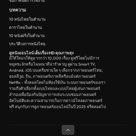
ข้อกำหนดการใช้งาน
บทความ
10 หนังไทยในตำนาน
ดาราไทยในตำนาน
10 หนังฝรั่งในตำนาน
ประวัติวงการหนังไทย
ดูหนังออนไลน์ เต็มเรื่อง HD คุณภาพสุง
มีให้ใหม่ๆให้ดูมากกว่า 10,000 เรื่อง ดูฟรีโดยไม่มีการ
หยุดชะงักหรือโฆษณาที่น่ารำคาญ ดูผ่าน Smart TV,
Android, iOS บนเครือข่ายใด ๆ เลือกจากภาพยนตร์ไทย,
ฮอลลีวูด, จีน, ภาพยนตร์เกาหลีหรือแม้แต่ภาพยนตร์
Netflix - ทั้งหมดโดยไม่ต้องใช้เงิน ระบบภาพยนตร์ของเรา
รวมถึงตัวเลือกทั้งแบบไทยและแบบไทยผู้เล่นภาพยนตร์
สำรองเพื่อป้องกันปัญหาการเล่นระบบซ่อมภาพยนตร์
อัตโนมัติและความสามารถในการดาวน์โหลดภาพยนตร์
ฟรี สนุกกับการดูภาพยนตร์ออนไลน์ในปี 2025 ฟรีตลอดไป