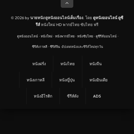
© 2026 by
นายหนัง ดูหนังออนไลน์เต็มเรื่อง
. โดย
ดูหนังออนไลน์
ดูซี
รีส์
หนังใหม่ HD พากย์ไทย ซับไทย ฟรี
ดูหนังออนไลน์
·
หนังใหม่
·
หนังพากย์ไทย
·
หนังซับไทย
·
ดูซีรีส์ออนไลน์
·
ซีรีส์เกาหลี
·
ซีรีส์จีน
·
อัปเดตหนังและซีรีส์ใหม่ทุกวัน
หนังฝรั่ง
หนังไทย
หนังจีน
หนังเกาหลี
หนังญี่ปุ่น
หนังอินเดีย
หนังอีโรติก
ซีรีส์ดัง
ADS