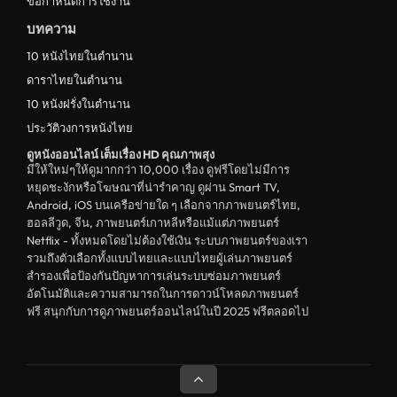
ข้อกำหนดการใช้งาน
บทความ
10 หนังไทยในตำนาน
ดาราไทยในตำนาน
10 หนังฝรั่งในตำนาน
ประวัติวงการหนังไทย
ดูหนังออนไลน์ เต็มเรื่อง HD คุณภาพสุง
มีให้ใหม่ๆให้ดูมากกว่า 10,000 เรื่อง ดูฟรีโดยไม่มีการ
หยุดชะงักหรือโฆษณาที่น่ารำคาญ ดูผ่าน Smart TV,
Android, iOS บนเครือข่ายใด ๆ เลือกจากภาพยนตร์ไทย,
ฮอลลีวูด, จีน, ภาพยนตร์เกาหลีหรือแม้แต่ภาพยนตร์
Netflix - ทั้งหมดโดยไม่ต้องใช้เงิน ระบบภาพยนตร์ของเรา
รวมถึงตัวเลือกทั้งแบบไทยและแบบไทยผู้เล่นภาพยนตร์
สำรองเพื่อป้องกันปัญหาการเล่นระบบซ่อมภาพยนตร์
อัตโนมัติและความสามารถในการดาวน์โหลดภาพยนตร์
ฟรี สนุกกับการดูภาพยนตร์ออนไลน์ในปี 2025 ฟรีตลอดไป