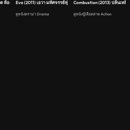
ฤต ห้องขังนรก
Eva (2011) เอวา มหัศจรรย์หุ่นจักรกล
Combustion (2013) ปล้นเหยีย
ดูหนังดราม่า Drama
ดูหนังบู๊เลือดสาด Action