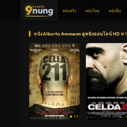
9
nung
นายหนัง
หนังฝรั่ง
หนังไทย
หนังจีน
ADS
หนังAlberto Ammann ดูหนังออนไลน์ HD พา
7.7