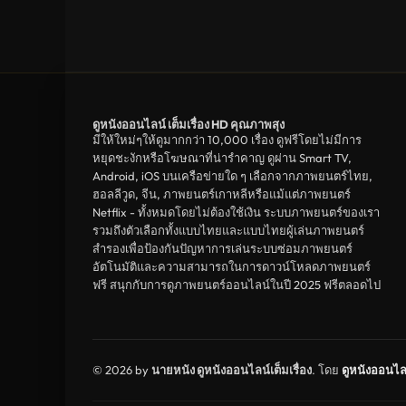
ดูหนังออนไลน์ เต็มเรื่อง HD คุณภาพสุง
มีให้ใหม่ๆให้ดูมากกว่า 10,000 เรื่อง ดูฟรีโดยไม่มีการ
หยุดชะงักหรือโฆษณาที่น่ารำคาญ ดูผ่าน Smart TV,
Android, iOS บนเครือข่ายใด ๆ เลือกจากภาพยนตร์ไทย,
ฮอลลีวูด, จีน, ภาพยนตร์เกาหลีหรือแม้แต่ภาพยนตร์
Netflix - ทั้งหมดโดยไม่ต้องใช้เงิน ระบบภาพยนตร์ของเรา
รวมถึงตัวเลือกทั้งแบบไทยและแบบไทยผู้เล่นภาพยนตร์
สำรองเพื่อป้องกันปัญหาการเล่นระบบซ่อมภาพยนตร์
อัตโนมัติและความสามารถในการดาวน์โหลดภาพยนตร์
ฟรี สนุกกับการดูภาพยนตร์ออนไลน์ในปี 2025 ฟรีตลอดไป
© 2026 by
นายหนัง ดูหนังออนไลน์เต็มเรื่อง
. โดย
ดูหนังออนไล