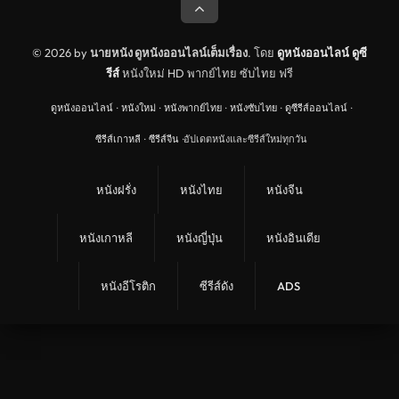
© 2026 by
นายหนัง ดูหนังออนไลน์เต็มเรื่อง
. โดย
ดูหนังออนไลน์
ดูซี
รีส์
หนังใหม่ HD พากย์ไทย ซับไทย ฟรี
ดูหนังออนไลน์
·
หนังใหม่
·
หนังพากย์ไทย
·
หนังซับไทย
·
ดูซีรีส์ออนไลน์
·
ซีรีส์เกาหลี
·
ซีรีส์จีน
·
อัปเดตหนังและซีรีส์ใหม่ทุกวัน
หนังฝรั่ง
หนังไทย
หนังจีน
หนังเกาหลี
หนังญี่ปุ่น
หนังอินเดีย
หนังอีโรติก
ซีรีส์ดัง
ADS