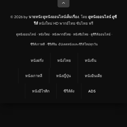
© 2026 by
นายหนัง ดูหนังออนไลน์เต็มเรื่อง
. โดย
ดูหนังออนไลน์
ดูซี
รีส์
หนังใหม่ HD พากย์ไทย ซับไทย ฟรี
ดูหนังออนไลน์
·
หนังใหม่
·
หนังพากย์ไทย
·
หนังซับไทย
·
ดูซีรีส์ออนไลน์
·
ซีรีส์เกาหลี
·
ซีรีส์จีน
·
อัปเดตหนังและซีรีส์ใหม่ทุกวัน
หนังฝรั่ง
หนังไทย
หนังจีน
หนังเกาหลี
หนังญี่ปุ่น
หนังอินเดีย
หนังอีโรติก
ซีรีส์ดัง
ADS