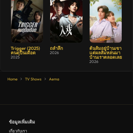
7
9.4
8.9
Trigger (2025)
ถลำลึก
ต้นส้มอยู่บ้านเขา
คนดุปืนเดือด
แต่ผลส้มหล่นมา
2026
บ้านเราตลอดเลย
2025
2026
Home
TV Shows
Aema
ข้อมูลเพิ่มเติม
เกี่ยวกับเรา