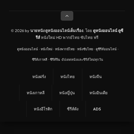
© 2026 by
นายหนัง ดูหนังออนไลน์เต็มเรื่อง
. โดย
ดูหนังออนไลน์
ดูซี
รีส์
หนังใหม่ HD พากย์ไทย ซับไทย ฟรี
ดูหนังออนไลน์
·
หนังใหม่
·
หนังพากย์ไทย
·
หนังซับไทย
·
ดูซีรีส์ออนไลน์
·
ซีรีส์เกาหลี
·
ซีรีส์จีน
·
อัปเดตหนังและซีรีส์ใหม่ทุกวัน
หนังฝรั่ง
หนังไทย
หนังจีน
หนังเกาหลี
หนังญี่ปุ่น
หนังอินเดีย
หนังอีโรติก
ซีรีส์ดัง
ADS