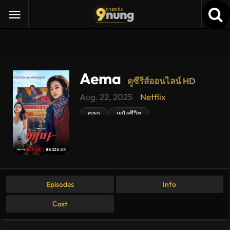
9
nung
นายหนัง
Aema
ดูซีรีส์ออนไลน์ HD
Aema
Aug. 22, 2025
Netflix
ดู
ซี
ตลก
หนังชีวิต
รีส์
ใหม่
พากย์
ไทย
ซับ
ไทย
เต็ม
เรื่อง
Episodes
Info
HD
อัปเดต
Cast
ล่าสุด