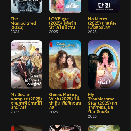
8.9
5.5
The
LOVE.exe
No Mercy
Manipulated
(2025) โค้ดรัก
(2025) ล่าแค้น
(2025)
หัวใจไม่มีรวน
แก๊งลวงโลก
2025
2025
2025
8.5
8.6
7.5
My Secret
Genie, Make a
My
Vampire (2025)
Wish (2025) จีนี่
Troublesome
ช่วยผมที บ้านนี้มี
ปาฏิหาริย์รักซ่อน
Star (2025) ดา
แวมไพร์
กล
ราตัวท็อป ขอ
ป็อปอีกครั้ง
2025
2025
2025