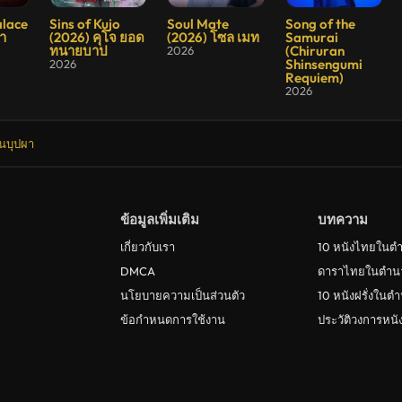
7.7
8.211
8
alace
Sins of Kujo
Soul Mate
Song of the
า
(2026) คุโจ ยอด
(2026) โซล เมท
Samurai
ทนายบาป
(Chiruran
2026
Shinsengumi
2026
Requiem)
2026
นบุปผา
ข้อมูลเพิ่มเติม
บทความ
เกี่ยวกับเรา
10 หนังไทยในต
DMCA
ดาราไทยในตำน
นโยบายความเป็นส่วนตัว
10 หนังฝรั่งในต
ข้อกำหนดการใช้งาน
ประวัติวงการหน