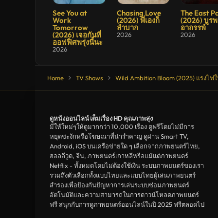
9.1
7.2
8.1
See You at
Chasing Love
The East P
Work
(2026) พี่เองก็
(2026) บูรพ
Tomorrow
ลำบาก
อาถรรพ์
(2026) เจอกันที่
2026
2026
ออฟฟิศพรุ่งนี้นะ
2026
Home
TV Shows
Wild Ambition Bloom (2025) แรงไฟใ
ดูหนังออนไลน์ เต็มเรื่อง HD คุณภาพสุง
มีให้ใหม่ๆให้ดูมากกว่า 10,000 เรื่อง ดูฟรีโดยไม่มีการ
หยุดชะงักหรือโฆษณาที่น่ารำคาญ ดูผ่าน Smart TV,
Android, iOS บนเครือข่ายใด ๆ เลือกจากภาพยนตร์ไทย,
ฮอลลีวูด, จีน, ภาพยนตร์เกาหลีหรือแม้แต่ภาพยนตร์
Netflix - ทั้งหมดโดยไม่ต้องใช้เงิน ระบบภาพยนตร์ของเรา
รวมถึงตัวเลือกทั้งแบบไทยและแบบไทยผู้เล่นภาพยนตร์
สำรองเพื่อป้องกันปัญหาการเล่นระบบซ่อมภาพยนตร์
อัตโนมัติและความสามารถในการดาวน์โหลดภาพยนตร์
ฟรี สนุกกับการดูภาพยนตร์ออนไลน์ในปี 2025 ฟรีตลอดไป