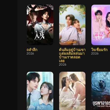
เรื่อง
HD
อัปเดต
ล่าสุด
9.4
8.9
10
ถลำลึก
ต้นส้มอยู่บ้านเขา
ใจเชื่อมรัก
แต่ผลส้มหล่นมา
2026
2026
บ้านเราตลอด
เลย
2026