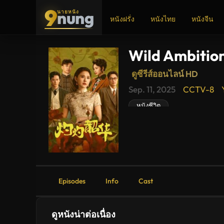
9
nung
นายหนัง
หนังฝรั่ง
หนังไทย
หนังจีน
Wild Ambitio
ADS
ดูซีรีส์ออนไลน์ HD
Wild
Sep. 11, 2025
CCTV-8
Ambition
Bloom
หนังชีวิต
(2025)
แรง
ไฟ
ใน
บุปผา
ดู
ซี
รีส์
ใหม่
Episodes
Info
Cast
พากย์
ไทย
ซับ
ไทย
ดูหนังน่าต่อเนื่อง
เต็ม