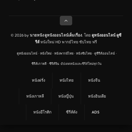
© 2026 by
นายหนัง ดูหนังออนไลน์เต็มเรื่อง
. โดย
ดูหนังออนไลน์
ดูซี
รีส์
หนังใหม่ HD พากย์ไทย ซับไทย ฟรี
ดูหนังออนไลน์
·
หนังใหม่
·
หนังพากย์ไทย
·
หนังซับไทย
·
ดูซีรีส์ออนไลน์
·
ซีรีส์เกาหลี
·
ซีรีส์จีน
·
อัปเดตหนังและซีรีส์ใหม่ทุกวัน
หนังฝรั่ง
หนังไทย
หนังจีน
หนังเกาหลี
หนังญี่ปุ่น
หนังอินเดีย
หนังอีโรติก
ซีรีส์ดัง
ADS