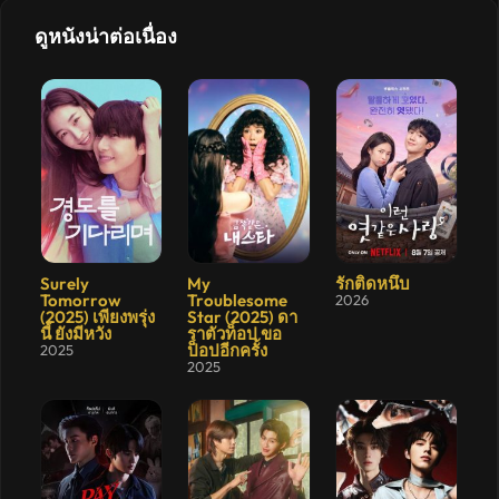
รีส์
ใหม่
ดูหนังน่าต่อเนื่อง
พากย์
ไทย
ซับ
ไทย
เต็ม
เรื่อง
HD
อัปเดต
ล่าสุด
8.3
7.5
6.7
Surely
My
รักติดหนึบ
Tomorrow
Troublesome
2026
(2025) เพียงพรุ่ง
Star (2025) ดา
นี้ ยังมีหวัง
ราตัวท็อป ขอ
ป็อปอีกครั้ง
2025
2025