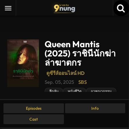
9
nung
นายหนัง
Queen Mantis
(2025) ราชินีนักฆ่า
ล่าฆาตกร
ดูซีรีส์ออนไลน์ HD
Queen
Sep. 05, 2025
SBS
Mantis
(2025)
ลึกลับ
หนังชีวิต
อาชญากรรม
ราชินี
นัก
ฆ่า
Episodes
Info
ล่า
ฆาตกร
ดู
Cast
ซี