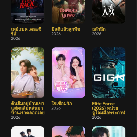
9
8.1
9.4
เพย์แบค เดอะซี
มีสติแล้วลูกพีช
ถลำลึก
รีส์
2026
2026
2026
8.9
10
6.8
ต้นส้มอยู่บ้านเขา
ใจเชื่อมรัก
Elite Force
แต่ผลส้มหล่นมา
(2026) หน่วย
2026
บ้านเราตลอดเลย
จู่โจมมือพระกาฬ
2026
2026