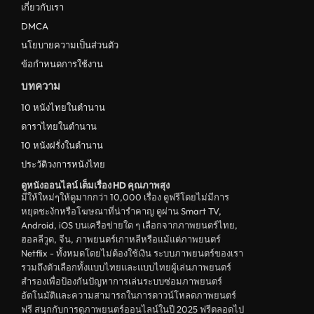
เกี่ยวกับเรา
DMCA
นโยบายความเป็นส่วนตัว
ข้อกำหนดการใช้งาน
บทความ
10 หนังไทยในตำนาน
ดาราไทยในตำนาน
10 หนังฝรั่งในตำนาน
ประวัติวงการหนังไทย
ดูหนังออนไลน์ เต็มเรื่อง HD คุณภาพสุง
มีให้ใหม่ๆให้ดูมากกว่า 10,000 เรื่อง ดูฟรีโดยไม่มีการ
หยุดชะงักหรือโฆษณาที่น่ารำคาญ ดูผ่าน Smart TV,
Android, iOS บนเครือข่ายใด ๆ เลือกจากภาพยนตร์ไทย,
ฮอลลีวูด, จีน, ภาพยนตร์เกาหลีหรือแม้แต่ภาพยนตร์
Netflix - ทั้งหมดโดยไม่ต้องใช้เงิน ระบบภาพยนตร์ของเรา
รวมถึงตัวเลือกทั้งแบบไทยและแบบไทยผู้เล่นภาพยนตร์
สำรองเพื่อป้องกันปัญหาการเล่นระบบซ่อมภาพยนตร์
อัตโนมัติและความสามารถในการดาวน์โหลดภาพยนตร์
ฟรี สนุกกับการดูภาพยนตร์ออนไลน์ในปี 2025 ฟรีตลอดไป