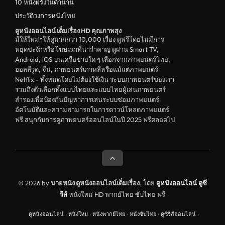
10 หนังฝรั่งในตำนาน
ประวัติวงการหนังไทย
ดูหนังออนไลน์ เต็มเรื่อง HD คุณภาพสุง
มีให้ใหม่ๆให้ดูมากกว่า 10,000 เรื่อง ดูฟรีโดยไม่มีการ
หยุดชะงักหรือโฆษณาที่น่ารำคาญ ดูผ่าน Smart TV,
Android, iOS บนเครือข่ายใด ๆ เลือกจากภาพยนตร์ไทย,
ฮอลลีวูด, จีน, ภาพยนตร์เกาหลีหรือแม้แต่ภาพยนตร์
Netflix - ทั้งหมดโดยไม่ต้องใช้เงิน ระบบภาพยนตร์ของเรา
รวมถึงตัวเลือกทั้งแบบไทยและแบบไทยผู้เล่นภาพยนตร์
สำรองเพื่อป้องกันปัญหาการเล่นระบบซ่อมภาพยนตร์
อัตโนมัติและความสามารถในการดาวน์โหลดภาพยนตร์
ฟรี สนุกกับการดูภาพยนตร์ออนไลน์ในปี 2025 ฟรีตลอดไป
© 2026 by
นายหนัง ดูหนังออนไลน์เต็มเรื่อง
. โดย
ดูหนังออนไลน์
ดูซี
รีส์
หนังใหม่ HD พากย์ไทย ซับไทย ฟรี
ดูหนังออนไลน์
·
หนังใหม่
·
หนังพากย์ไทย
·
หนังซับไทย
·
ดูซีรีส์ออนไลน์
·