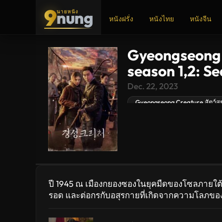
9
nung
นายหนัง
หนังฝรั่ง
หนังไทย
หนังจีน
Gyeongseong 
ADS
season 1,2: Se
Dec. 22, 2023
Gyeongseong Creature สัตว์ส
ปี 1945 ณ เมืองกยองซองในยุคมืดของโซลภายใต้อาณ
รอด และต่อกรกับอสุรกายที่เกิดจากความโลภของ