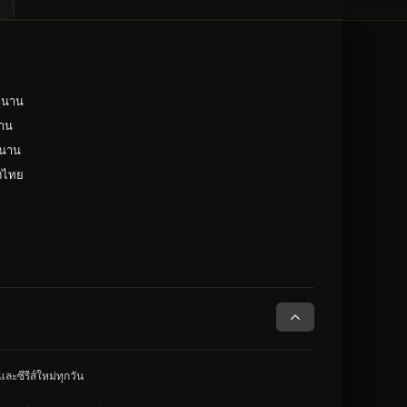
ำนาน
าน
ำนาน
ังไทย
ละซีรีส์ใหม่ทุกวัน