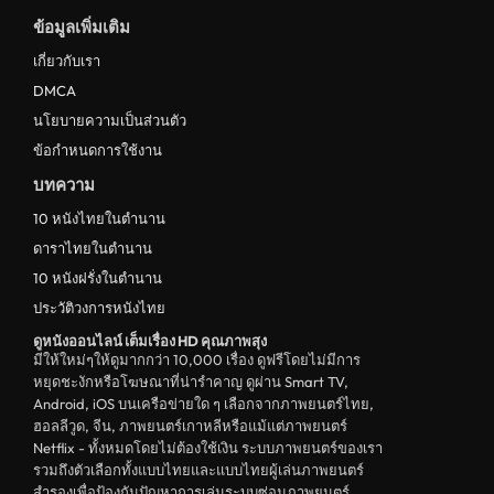
ข้อมูลเพิ่มเติม
ดูหนังญี่ปุ่น Japan
เกี่ยวกับเรา
ดูหนังไทย Thailand
DMCA
ดูหนังชีวประวัติ Biography
นโยบายความเป็นส่วนตัว
ข้อกำหนดการใช้งาน
ดูหนังเกาหลีใต้ South Korea
บทความ
ระทึกขวัญ
10 หนังไทยในตำนาน
ตลก
ดาราไทยในตำนาน
ดูหนังจีน China
10 หนังฝรั่งในตำนาน
ประวัติวงการหนังไทย
unknown
ดูหนังออนไลน์ เต็มเรื่อง HD คุณภาพสุง
ดูหนังอีโรติก R18+ erotic
มีให้ใหม่ๆให้ดูมากกว่า 10,000 เรื่อง ดูฟรีโดยไม่มีการ
หยุดชะงักหรือโฆษณาที่น่ารำคาญ ดูผ่าน Smart TV,
บู๊
Android, iOS บนเครือข่ายใด ๆ เลือกจากภาพยนตร์ไทย,
ฮอลลีวูด, จีน, ภาพยนตร์เกาหลีหรือแม้แต่ภาพยนตร์
หนังฝรั่ง
Netflix - ทั้งหมดโดยไม่ต้องใช้เงิน ระบบภาพยนตร์ของเรา
ดูหนังสารคดี Documentary
รวมถึงตัวเลือกทั้งแบบไทยและแบบไทยผู้เล่นภาพยนตร์
สำรองเพื่อป้องกันปัญหาการเล่นระบบซ่อมภาพยนตร์