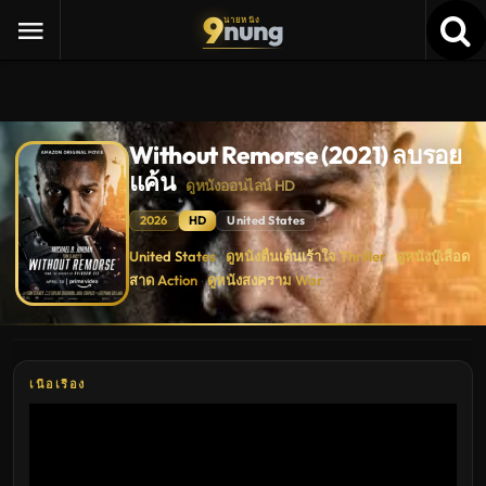
9
nung
นายหนัง
Without Remorse (2021) ลบรอย
แค้น
ดูหนังออนไลน์ HD
2026
HD
United States
Without
United States
ดูหนังตื่นเต้นเร้าใจ Thriller
ดูหนังบู๊เลือด
·
·
Remorse
สาด Action
ดูหนังสงคราม War
(2021)
·
ลบรอย
แค้น
ดู
หนัง
ใหม่
พากย์
เนื้อเรื่อง
ไทย
ซับ
ไทย
เต็ม
เรื่อง
HD
อัปเดต