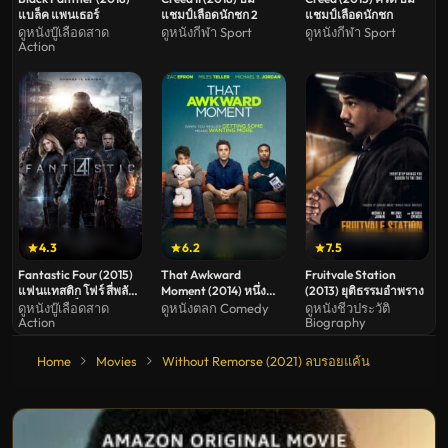
แบล็ค แพนเธอร์
แชมป์เลือดนักชก 2
แชมป์เลือดนักชก
ดูหนังบู๊เลือดสาด
ดูหนังกีฬา Sport
ดูหนังกีฬา Sport
Action
4.3
6.2
7.5
Fantastic Four (2015)
That Awkward
Fruitvale Station
แฟนแทสติก โฟร์ สี่พลัง
Moment (2014) หนึ่ง
(2013) ยุติธรรมอำพราง
คนกายสิทธิ์ 3
สอง ซั่ม เอาวะเลิกโสด
ดูหนังบู๊เลือดสาด
ดูหนังตลก Comedy
ดูหนังชีวประวัติ
Action
Biography
Home
Movies
Without Remorse (2021) ลบรอยแค้น