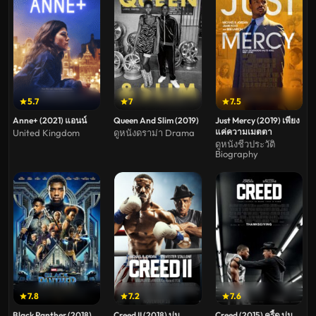
5.7
7
7.5
Anne+ (2021) แอนน์
Queen And Slim (2019)
Just Mercy (2019) เพียง
แค่ความเมตตา
United Kingdom
ดูหนังดราม่า Drama
ดูหนังชีวประวัติ
Biography
7.8
7.2
7.6
Black Panther (2018)
Creed II (2018) บ่ม
Creed (2015) ครี้ด บ่ม