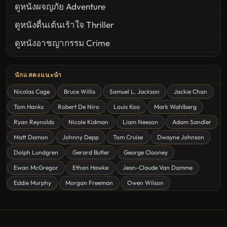
ดูหนังผจญภัย Adventure
ดูหนังตื่นเต้นเร้าใจ Thriller
ดูหนังอาชญากรรม Crime
United States
นักแสดงแนะนำ
ดูหนังสยองขวัญ Horror
Nicolas Cage
Bruce Willis
Samuel L. Jackson
Jackie Chan
ดูหนังโรแมนติก Romance
Tom Hanks
Robert De Niro
Louis Koo
Mark Wahlberg
หนังชีวิต
Ryan Reynolds
Nicole Kidman
Liam Neeson
Adam Sandler
ดูหนังแฟนตาซี Fantasy
Matt Damon
Johnny Depp
Tom Cruise
Dwayne Johnson
ดูหนังลึกลับ Mystery
Dolph Lundgren
Gerard Butler
George Clooney
Ewan McGregor
Ethan Hawke
Jean-Claude Van Damme
ดูหนังอนิเมชั่น Animation
Eddie Murphy
Morgan Freeman
Owen Wilson
ดูหนังไซไฟ Sci-Fi
ดูหนังครอบครัว Family
ดูหนังฝรั่งอังกฤษ UK