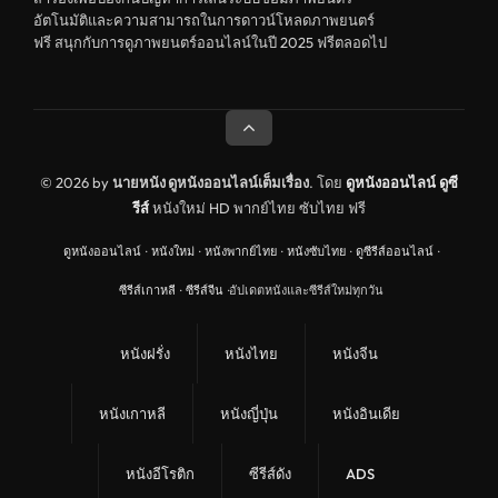
สยองขวัญ
อัตโนมัติและความสามารถในการดาวน์โหลดภาพยนตร์
ฟรี สนุกกับการดูภาพยนตร์ออนไลน์ในปี 2025 ฟรีตลอดไป
ดูหนังอินเดีย India
ดูหนังประวัติศาสตร์ History
ดูหนังจีนฮ่องกง Hong Kong
ดูหนังฝรั่งเศส France
© 2026 by
นายหนัง ดูหนังออนไลน์เต็มเรื่อง
. โดย
ดูหนังออนไลน์
ดูซี
รีส์
หนังใหม่ HD พากย์ไทย ซับไทย ฟรี
ดูหนังฝรั่งแคนนาดา Canada
ดูหนังออนไลน์
·
หนังใหม่
·
หนังพากย์ไทย
·
หนังซับไทย
·
ดูซีรีส์ออนไลน์
·
หนังรักโรแมนติก
ซีรีส์เกาหลี
·
ซีรีส์จีน
·
อัปเดตหนังและซีรีส์ใหม่ทุกวัน
อาชญากรรม
ดูหนังเพลง Music
หนังฝรั่ง
หนังไทย
หนังจีน
United Kingdom
หนังเกาหลี
หนังญี่ปุ่น
หนังอินเดีย
ดูหนังกีฬา Sport
ลึกลับ
หนังอีโรติก
ซีรีส์ดัง
ADS