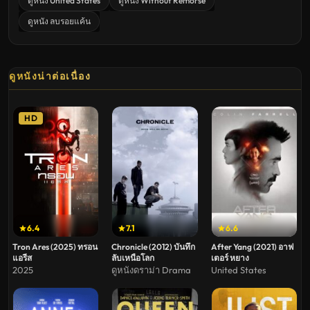
ดูหนัง United States
ดูหนัง Without Remorse
ดูหนัง ลบรอยแค้น
ดูหนังน่าต่อเนื่อง
HD
6.4
7.1
6.6
Tron Ares (2025) ทรอน
Chronicle (2012) บันทึก
After Yang (2021) อาฟ
แอรีส
ลับเหนือโลก
เตอร์ หยาง
2025
ดูหนังดราม่า Drama
United States