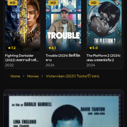
HD
HD
HD
7.2
6.1
5.0
Fighting Darksider
Trouble (2024) ผิดที่ ผิด
The Platform 2 (2024)
(2022) สงครามล้างพันธุ์
ทาง
เดอะ แพลตฟอร์ม 2
ปีศาจ
2022
2024
2024
Home
Movies
Vinterviken (2021) วินเทอร์ไวเคน