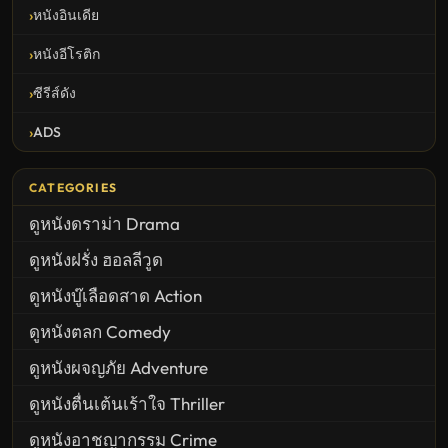
หนังอินเดีย
หนังอีโรติก
ซีรีส์ดัง
ADS
CATEGORIES
ดูหนังดราม่า Drama
ดูหนังฝรั่ง ฮอลลีวูด
ดูหนังบู๊เลือดสาด Action
ดูหนังตลก Comedy
ดูหนังผจญภัย Adventure
ดูหนังตื่นเต้นเร้าใจ Thriller
ดูหนังอาชญากรรม Crime