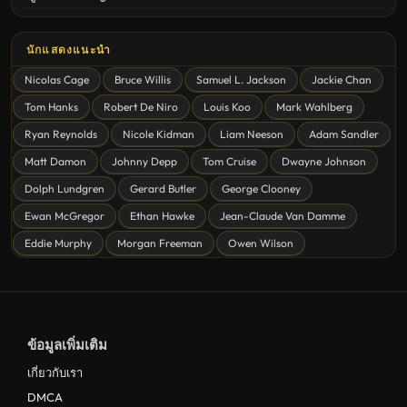
United States
นักแสดงแนะนำ
ดูหนังสยองขวัญ Horror
Nicolas Cage
Bruce Willis
Samuel L. Jackson
Jackie Chan
ดูหนังโรแมนติก Romance
Tom Hanks
Robert De Niro
Louis Koo
Mark Wahlberg
หนังชีวิต
Ryan Reynolds
Nicole Kidman
Liam Neeson
Adam Sandler
ดูหนังแฟนตาซี Fantasy
Matt Damon
Johnny Depp
Tom Cruise
Dwayne Johnson
ดูหนังลึกลับ Mystery
Dolph Lundgren
Gerard Butler
George Clooney
Ewan McGregor
Ethan Hawke
Jean-Claude Van Damme
ดูหนังอนิเมชั่น Animation
Eddie Murphy
Morgan Freeman
Owen Wilson
ดูหนังไซไฟ Sci-Fi
ดูหนังครอบครัว Family
ดูหนังฝรั่งอังกฤษ UK
ข้อมูลเพิ่มเติม
ดูหนังญี่ปุ่น Japan
เกี่ยวกับเรา
ดูหนังไทย Thailand
DMCA