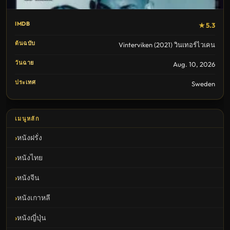
IMDB
★ 5.3
ต้นฉบับ
Vinterviken (2021) วินเทอร์ไวเคน
วันฉาย
Aug. 10, 2026
ประเทศ
Sweden
เมนูหลัก
หนังฝรั่ง
หนังไทย
หนังจีน
หนังเกาหลี
หนังญี่ปุ่น