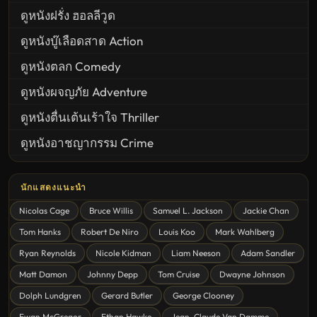
ดูหนังฝรั่ง ฮอลลีวูด
ดูหนังบู๊เลือดสาด Action
ดูหนังตลก Comedy
ดูหนังผจญภัย Adventure
ดูหนังตื่นเต้นเร้าใจ Thriller
ดูหนังอาชญากรรม Crime
United States
นักแสดงแนะนำ
ดูหนังสยองขวัญ Horror
Nicolas Cage
Bruce Willis
Samuel L. Jackson
Jackie Chan
ดูหนังโรแมนติก Romance
Tom Hanks
Robert De Niro
Louis Koo
Mark Wahlberg
หนังชีวิต
Ryan Reynolds
Nicole Kidman
Liam Neeson
Adam Sandler
ดูหนังแฟนตาซี Fantasy
Matt Damon
Johnny Depp
Tom Cruise
Dwayne Johnson
ดูหนังลึกลับ Mystery
Dolph Lundgren
Gerard Butler
George Clooney
Ewan McGregor
Ethan Hawke
Jean-Claude Van Damme