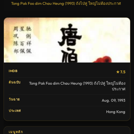
Tong Pak Foo dim Chau Heung (1993) ถังไป่หู่ ใหญ่ไม่ต้องประกาศ
IMDB
★ 7.5
ต้นฉบับ
Tong Pak Foo dim Chau Heung (1993) ถังไป่หู่ ใหญ่ไม่ต้อง
ประกาศ
วันฉาย
Aug. 09, 1993
ประเทศ
Hong Kong
เมนูหลัก