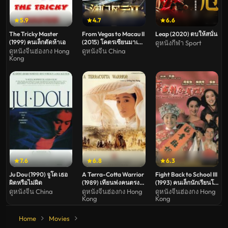
5.9
4.7
6.6
The Tricky Master
From Vegas to Macau II
Leap (2020) ตบให้สนั่น
(1999) คนเล็กตัดห้าเอ
(2015) โคตรเซียนมาเก๊า
ดูหนังกีฬา Sport
เขย่าเวกัส 2
ดูหนังจีนฮ่องกง Hong
ดูหนังจีน China
Kong
7.6
6.8
6.3
Ju Dou (1990) จูโด เธอ
A Terra-Cotta Warrior
Fight Back to School III
ผิดหรือไม่ผิด
(1989) เทียนฟงคนตรง
(1993) คนเล็กนักเรียนโต
3000 ปี
3
ดูหนังจีน China
ดูหนังจีนฮ่องกง Hong
ดูหนังจีนฮ่องกง Hong
Kong
Kong
Home
Movies