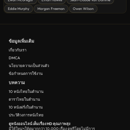
ดูหนังอนิเมชั่น Animation
Eddie Murphy
Morgan Freeman
Owen Wilson
ดูหนังไซไฟ Sci-Fi
ดูหนังครอบครัว Family
ดูหนังฝรั่งอังกฤษ UK
ข้อมูลเพิ่มเติม
ดูหนังญี่ปุ่น Japan
เกี่ยวกับเรา
ดูหนังไทย Thailand
DMCA
ดูหนังชีวประวัติ Biography
นโยบายความเป็นส่วนตัว
ข้อกำหนดการใช้งาน
ดูหนังเกาหลีใต้ South Korea
บทความ
ระทึกขวัญ
10 หนังไทยในตำนาน
ตลก
ดาราไทยในตำนาน
ดูหนังจีน China
10 หนังฝรั่งในตำนาน
ประวัติวงการหนังไทย
unknown
ดูหนังออนไลน์ เต็มเรื่อง HD คุณภาพสุง
ดูหนังอีโรติก R18+ erotic
มีให้ใหม่ๆให้ดูมากกว่า 10,000 เรื่อง ดูฟรีโดยไม่มีการ