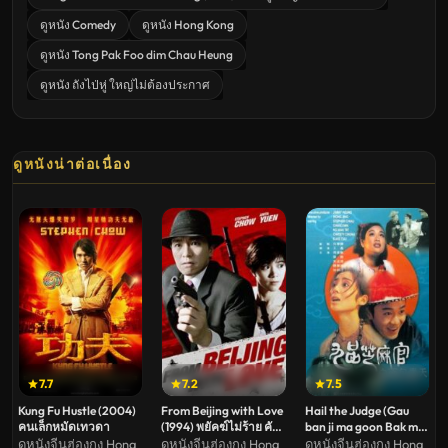
ดูหนัง Comedy
ดูหนัง Hong Kong
ดูหนัง Tong Pak Foo dim Chau Heung
ดูหนัง ถังไป่หู่ ใหญ่ไม่ต้องประกาศ
ดูหนังน่าต่อเนื่อง
7.7
7.2
7.5
Kung Fu Hustle (2004)
From Beijing with Love
Hail the Judge (Gau
คนเล็กหมัดเทวดา
(1994) พยัคฆ์ไม่ร้าย คัง
ban ji ma goon Bak min
คัง ฉิก
Bau Ching Tin) (1994)
ดูหนังจีนฮ่องกง Hong
ดูหนังจีนฮ่องกง Hong
ดูหนังจีนฮ่องกง Hong