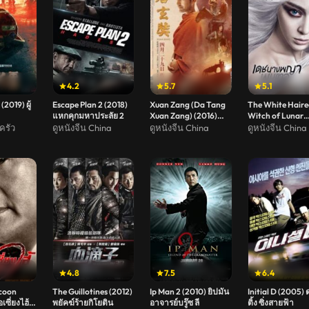
4.2
5.7
5.1
2019) ผู้
Escape Plan 2 (2018)
Xuan Zang (Da Tang
The White Haire
แหกคุกมหาประลัย 2
Xuan Zang) (2016)
Witch of Lunar
เสวียนจ้าง บุรุษพุทธานุ
Kingdom (2014) 
ครัว
ดูหนังจีน China
ดูหนังจีน China
ดูหนังจีน China
ภาพ
นางพญาผมขาว
4.8
7.5
6.4
coon
The Guillotines (2012)
Ip Man 2 (2010) ยิปมัน
Initial D (2005) 
เซี่ยงไฮ้
พยัคฆ์ร้ายกิโยติน
อาจารย์บรู๊ซ ลี
ติ้ง ซิ่งสายฟ้า