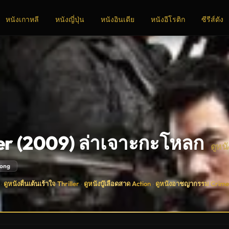
หนังเกาหลี
หนังญี่ปุ่น
หนังอินเดีย
หนังอีโรติก
ซีรีส์ดัง
er (2009) ล่าเจาะกะโหลก
ดูหน
ong
ดูหนังตื่นเต้นเร้าใจ Thriller
ดูหนังบู๊เลือดสาด Action
ดูหนังอาชญากรรม Crime
·
·
·