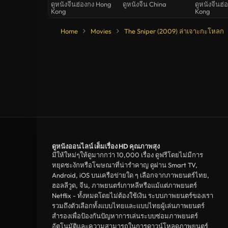
กล้า ท้า ฝัน
คนสุดท้าย
ดูหนังจีนฮ่องกง Hong
ดูหนังจีน China
ดูหนังจีนฮ
Kong
Kong
Home
Movies
The Sniper (2009) ล่าเจาะกะโหลก
ดูหนังออนไลน์ เต็มเรื่อง HD คุณภาพสุง
มีให้ใหม่ๆให้ดูมากกว่า 10,000 เรื่อง ดูฟรีโดยไม่มีการ
หยุดชะงักหรือโฆษณาที่น่ารำคาญ ดูผ่าน Smart TV,
Android, iOS บนเครือข่ายใด ๆ เลือกจากภาพยนตร์ไทย,
ฮอลลีวูด, จีน, ภาพยนตร์เกาหลีหรือแม้แต่ภาพยนตร์
Netflix - ทั้งหมดโดยไม่ต้องใช้เงิน ระบบภาพยนตร์ของเรา
รวมถึงตัวเลือกทั้งแบบไทยและแบบไทยผู้เล่นภาพยนตร์
สำรองเพื่อป้องกันปัญหาการเล่นระบบซ่อมภาพยนตร์
อัตโนมัติและความสามารถในการดาวน์โหลดภาพยนตร์