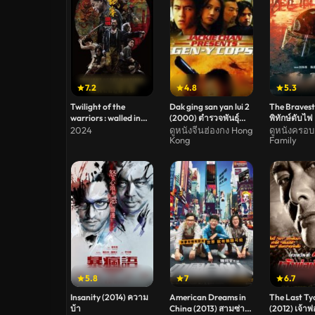
7.2
4.8
5.3
Twilight of the
Dak ging san yan lui 2
The Bravest (
warriors : walled in
(2000) ตำรวจพันธุ์
พิทักษ์ดับไฟ
(2024) เมืองพญายม
ใหม่
2024
ดูหนังจีนฮ่องกง Hong
ดูหนังครอบ
Kong
Family
ปิดบัญชียมบาล
5.8
7
6.7
Insanity (2014) ความ
American Dreams in
The Last Ty
บ้า
China (2013) สามซ่า
(2012) เจ้าพ่อ