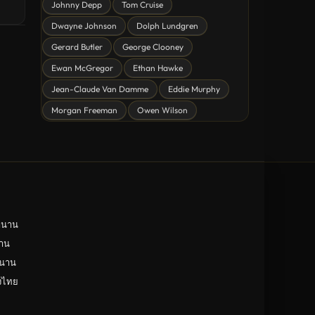
Johnny Depp
Tom Cruise
ดูหนังไซไฟ Sci-Fi
Dwayne Johnson
Dolph Lundgren
ดูหนังครอบครัว Family
Gerard Butler
George Clooney
ดูหนังฝรั่งอังกฤษ UK
Ewan McGregor
Ethan Hawke
ดูหนังญี่ปุ่น Japan
Jean-Claude Van Damme
Eddie Murphy
Morgan Freeman
Owen Wilson
ดูหนังไทย Thailand
ดูหนังชีวประวัติ Biography
ดูหนังเกาหลีใต้ South Korea
ระทึกขวัญ
ตลก
ำนาน
ดูหนังจีน China
าน
ำนาน
unknown
ังไทย
ดูหนังอีโรติก R18+ erotic