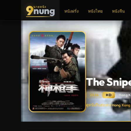
9
nung
นายหนัง
หนังฝรั่ง
หนังไทย
หนังจีน
ADS
The Snip
2026
HD
Hong K
The
ดูหนังจีนฮ่องกง Hong Kong
Sniper
(2009)
ล่า
เจาะ
กะโหลก
ดู