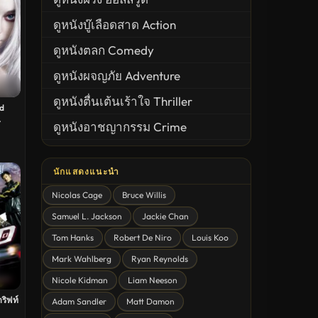
ดูหนังบู๊เลือดสาด Action
ดูหนังตลก Comedy
ดูหนังผจญภัย Adventure
ดูหนังตื่นเต้นเร้าใจ Thriller
d
ดูหนังอาชญากรรม Crime
เดช
United States
นักแสดงแนะนำ
ดูหนังสยองขวัญ Horror
Nicolas Cage
Bruce Willis
ดูหนังโรแมนติก Romance
Samuel L. Jackson
Jackie Chan
หนังชีวิต
Tom Hanks
Robert De Niro
Louis Koo
ดูหนังแฟนตาซี Fantasy
Mark Wahlberg
Ryan Reynolds
ดูหนังลึกลับ Mystery
Nicole Kidman
Liam Neeson
ดริฟท์
Adam Sandler
Matt Damon
ดูหนังอนิเมชั่น Animation