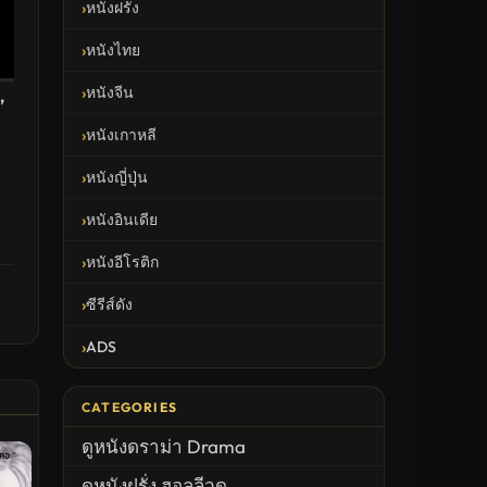
หนังฝรั่ง
หนังไทย
หนังจีน
,
หนังเกาหลี
หนังญี่ปุ่น
หนังอินเดีย
หนังอีโรติก
ซีรีส์ดัง
ADS
CATEGORIES
ดูหนังดราม่า Drama
ดูหนังฝรั่ง ฮอลลีวูด