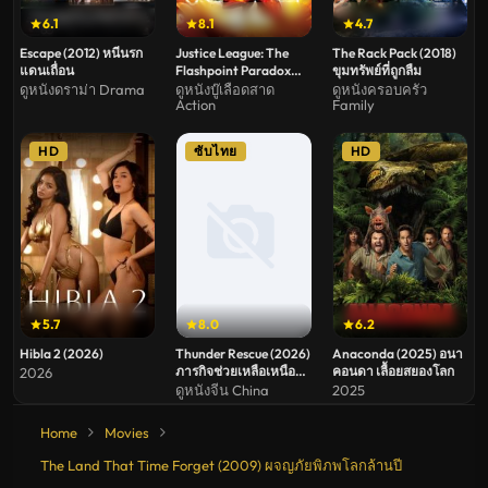
6.1
8.1
4.7
Escape (2012) หนีนรก
Justice League: The
The Rack Pack (2018)
แดนเถื่อน
Flashpoint Paradox
ขุมทรัพย์ที่ถูกลืม
(2013) จัสติซ ลีก จุด
ดูหนังดราม่า Drama
ดูหนังบู๊เลือดสาด
ดูหนังครอบครัว
Action
Family
ชนวนสงครามยอด
มนุษย์
HD
ซับไทย
HD
5.7
8.0
6.2
Hibla 2 (2026)
Thunder Rescue (2026)
Anaconda (2025) อนา
ภารกิจช่วยเหลือเหนือ
คอนดา เลื้อยสยองโลก
2026
สายฟ้า
ดูหนังจีน China
2025
Home
Movies
The Land That Time Forget (2009) ผจญภัยพิภพโลกล้านปี