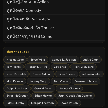
ดูหนังบู๊เลือดสาด Action
ดูหนังตลก Comedy
ดูหนังผจญภัย Adventure
ดูหนังตื่นเต้นเร้าใจ Thriller
ดูหนังอาชญากรรม Crime
United States
นักแสดงแนะนำ
ดูหนังสยองขวัญ Horror
Nicolas Cage
Bruce Willis
Samuel L. Jackson
Jackie Chan
ดูหนังโรแมนติก Romance
Tom Hanks
Robert De Niro
Louis Koo
Mark Wahlberg
หนังชีวิต
Ryan Reynolds
Nicole Kidman
Liam Neeson
Adam Sandler
ดูหนังแฟนตาซี Fantasy
Matt Damon
Johnny Depp
Tom Cruise
Dwayne Johnson
ดูหนังลึกลับ Mystery
Dolph Lundgren
Gerard Butler
George Clooney
Ewan McGregor
Ethan Hawke
Jean-Claude Van Damme
ดูหนังอนิเมชั่น Animation
Eddie Murphy
Morgan Freeman
Owen Wilson
ดูหนังไซไฟ Sci-Fi