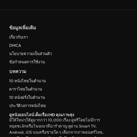
ดูหนังครอบครัว Family
ดูหนังฝรั่งอังกฤษ UK
ข้อมูลเพิ่มเติม
ดูหนังญี่ปุ่น Japan
เกี่ยวกับเรา
ดูหนังไทย Thailand
DMCA
ดูหนังชีวประวัติ Biography
นโยบายความเป็นส่วนตัว
ข้อกำหนดการใช้งาน
ดูหนังเกาหลีใต้ South Korea
บทความ
ระทึกขวัญ
10 หนังไทยในตำนาน
ตลก
ดาราไทยในตำนาน
ดูหนังจีน China
10 หนังฝรั่งในตำนาน
ประวัติวงการหนังไทย
unknown
ดูหนังออนไลน์ เต็มเรื่อง HD คุณภาพสุง
ดูหนังอีโรติก R18+ erotic
มีให้ใหม่ๆให้ดูมากกว่า 10,000 เรื่อง ดูฟรีโดยไม่มีการ
หยุดชะงักหรือโฆษณาที่น่ารำคาญ ดูผ่าน Smart TV,
บู๊
Android, iOS บนเครือข่ายใด ๆ เลือกจากภาพยนตร์ไทย,