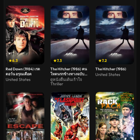
6.3
7.3
7.2
Red Dawn (1984) เรด
The Hitcher (1986) คน
The Hitcher (1986)
ดอว์น อรุณเดือด
โหดนรกข้างทางฉบับ
United States
แรก
United States
ดูหนังตื่นเต้นเร้าใจ
Thriller