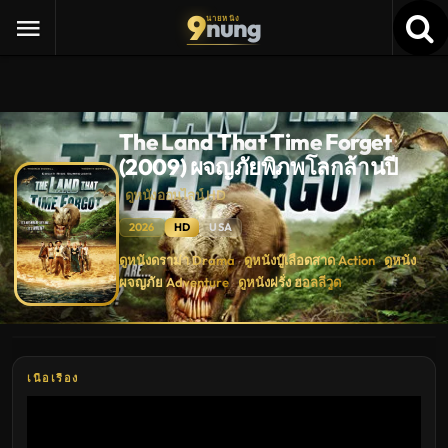
9
nung
นายหนัง
The Land That Time Forget
(2009) ผจญภัยพิภพโลกล้านปี
ดูหนังออนไลน์ HD
2026
HD
USA
The
ดูหนังดราม่า Drama
ดูหนังบู๊เลือดสาด Action
ดูหนัง
·
·
Land
ผจญภัย Adventure
ดูหนังฝรั่ง ฮอลลีวูด
That
·
Time
Forget
(2009)
ผจญ
ภัย
พิภพ
เนื้อเรื่อง
โลก
ล้าน
ปี
ดู
หนัง