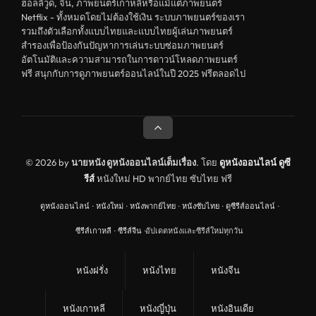
ฮอลลีวูด, จีน, ภาพยนตร์เกาหลีหรือแม้แต่ภาพยนตร์
หนังฝรั่ง
Netflix - ทั้งหมดโดยไม่ต้องใช้เงิน ระบบภาพยนตร์ของเรา
ดูหนังสารคดี Documentary
รวมถึงตัวเลือกทั้งแบบไทยและแบบไทยผู้เล่นภาพยนตร์
สำรองเพื่อป้องกันปัญหาการเล่นระบบซ่อมภาพยนตร์
สยองขวัญ
อัตโนมัติและความสามารถในการดาวน์โหลดภาพยนตร์
ฟรี สนุกกับการดูภาพยนตร์ออนไลน์ในปี 2025 ฟรีตลอดไป
ดูหนังอินเดีย India
ดูหนังประวัติศาสตร์ History
ดูหนังจีนฮ่องกง Hong Kong
ดูหนังฝรั่งเศส France
© 2026 by
นายหนัง ดูหนังออนไลน์เต็มเรื่อง
. โดย
ดูหนังออนไลน์
ดูซี
รีส์
หนังใหม่ HD พากย์ไทย ซับไทย ฟรี
ดูหนังฝรั่งแคนนาดา Canada
ดูหนังออนไลน์
·
หนังใหม่
·
หนังพากย์ไทย
·
หนังซับไทย
·
ดูซีรีส์ออนไลน์
·
หนังรักโรแมนติก
ซีรีส์เกาหลี
·
ซีรีส์จีน
·
อัปเดตหนังและซีรีส์ใหม่ทุกวัน
อาชญากรรม
ดูหนังเพลง Music
หนังฝรั่ง
หนังไทย
หนังจีน
United Kingdom
หนังเกาหลี
หนังญี่ปุ่น
หนังอินเดีย
ดูหนังกีฬา Sport