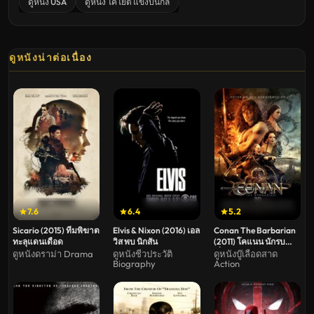
ดูหนัง USA
ดูหนัง โคโยตี้ แข้งปืนกล
ดูหนังน่าต่อเนื่อง
7.6
6.4
5.2
Sicario (2015) ทีมพิฆาต
Elvis & Nixon (2016) เอล
Conan The Barbarian
ทะลุแดนเดือด
วิส พบ นิกสัน
(2011) โคแนน นักรบ
เถื่อน
ดูหนังดราม่า Drama
ดูหนังชีวประวัติ
ดูหนังบู๊เลือดสาด
Biography
Action