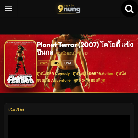
9
nung
นายหนัง
Planet Terror (2007) โคโยตี้ แข้ง
ปืนกล
ดูหนังออนไลน์ HD
2026
HD
USA
Planet
ดูหนังตลก Comedy
ดูหนังบู๊เลือดสาด Action
ดูหนัง
·
·
Terror
ผจญภัย Adventure
ดูหนังฝรั่ง ฮอลลีวูด
(2007)
·
โค
โย
ตี้
แข้ง
ปืน
กล
เนื้อเรื่อง
ดู
หนัง
ใหม่
พากย์
ไทย
ซับ
ไทย