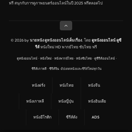
ฟรี สนุกกับการดูภาพยนตร์ออนไลน์ในปี 2025 ฟรีตลอดไป
ดูหนังอินเดีย India
ดูหนังประวัติศาสตร์ History
ดูหนังจีนฮ่องกง Hong Kong
ดูหนังฝรั่งเศส France
© 2026 by
นายหนัง ดูหนังออนไลน์เต็มเรื่อง
. โดย
ดูหนังออนไลน์
ดูซี
รีส์
หนังใหม่ HD พากย์ไทย ซับไทย ฟรี
ดูหนังฝรั่งแคนนาดา Canada
ดูหนังออนไลน์
·
หนังใหม่
·
หนังพากย์ไทย
·
หนังซับไทย
·
ดูซีรีส์ออนไลน์
·
หนังรักโรแมนติก
ซีรีส์เกาหลี
·
ซีรีส์จีน
·
อัปเดตหนังและซีรีส์ใหม่ทุกวัน
อาชญากรรม
ดูหนังเพลง Music
หนังฝรั่ง
หนังไทย
หนังจีน
United Kingdom
หนังเกาหลี
หนังญี่ปุ่น
หนังอินเดีย
ดูหนังกีฬา Sport
ลึกลับ
หนังอีโรติก
ซีรีส์ดัง
ADS
ดูหนังสงคราม War