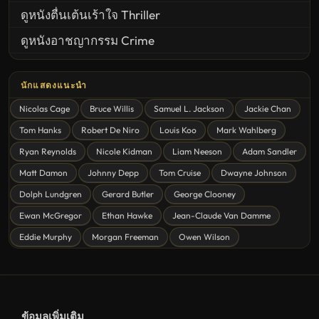
ดูหนังตื่นเต้นเร้าใจ Thriller
ดูหนังอาชญากรรม Crime
United States
นักแสดงแนะนำ
ดูหนังสยองขวัญ Horror
Nicolas Cage
Bruce Willis
Samuel L. Jackson
Jackie Chan
ดูหนังโรแมนติก Romance
Tom Hanks
Robert De Niro
Louis Koo
Mark Wahlberg
หนังชีวิต
Ryan Reynolds
Nicole Kidman
Liam Neeson
Adam Sandler
ดูหนังแฟนตาซี Fantasy
Matt Damon
Johnny Depp
Tom Cruise
Dwayne Johnson
ดูหนังลึกลับ Mystery
Dolph Lundgren
Gerard Butler
George Clooney
Ewan McGregor
Ethan Hawke
Jean-Claude Van Damme
ดูหนังอนิเมชั่น Animation
Eddie Murphy
Morgan Freeman
Owen Wilson
ดูหนังไซไฟ Sci-Fi
ดูหนังครอบครัว Family
ดูหนังฝรั่งอังกฤษ UK
ข้อมูลเพิ่มเติม