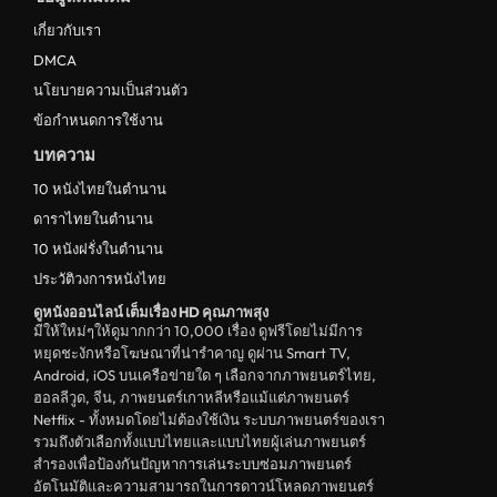
ดูหนังญี่ปุ่น Japan
เกี่ยวกับเรา
ดูหนังไทย Thailand
DMCA
ดูหนังชีวประวัติ Biography
นโยบายความเป็นส่วนตัว
ข้อกำหนดการใช้งาน
ดูหนังเกาหลีใต้ South Korea
บทความ
ระทึกขวัญ
10 หนังไทยในตำนาน
ตลก
ดาราไทยในตำนาน
ดูหนังจีน China
10 หนังฝรั่งในตำนาน
ประวัติวงการหนังไทย
unknown
ดูหนังออนไลน์ เต็มเรื่อง HD คุณภาพสุง
ดูหนังอีโรติก R18+ erotic
มีให้ใหม่ๆให้ดูมากกว่า 10,000 เรื่อง ดูฟรีโดยไม่มีการ
หยุดชะงักหรือโฆษณาที่น่ารำคาญ ดูผ่าน Smart TV,
บู๊
Android, iOS บนเครือข่ายใด ๆ เลือกจากภาพยนตร์ไทย,
ฮอลลีวูด, จีน, ภาพยนตร์เกาหลีหรือแม้แต่ภาพยนตร์
หนังฝรั่ง
Netflix - ทั้งหมดโดยไม่ต้องใช้เงิน ระบบภาพยนตร์ของเรา
ดูหนังสารคดี Documentary
รวมถึงตัวเลือกทั้งแบบไทยและแบบไทยผู้เล่นภาพยนตร์
สำรองเพื่อป้องกันปัญหาการเล่นระบบซ่อมภาพยนตร์
สยองขวัญ
อัตโนมัติและความสามารถในการดาวน์โหลดภาพยนตร์