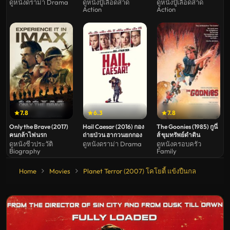
(2018) คุณพ่อหนวดดุ
พิฆาตทะลุแดนคนเดือด
พิฆาตทะลุแดนเดือด
ดูหนังดราม่า Drama
ดูหนังบู๊เลือดสาด
ดูหนังบู๊เลือดสาด
Action
Action
สอนลูกให้เป็นพราน
2
(Soundtrack ซับไทย)
7.8
6.3
7.8
Only the Brave (2017)
Hail Caesar (2016) กอง
The Goonies (1985) กูนี่
คนกล้าไฟนรก
ถ่ายป่วน ฮากวนยกกอง
ส์ ขุมทรัพย์ดำดิน
ดูหนังชีวประวัติ
ดูหนังดราม่า Drama
ดูหนังครอบครัว
Biography
Family
Home
Movies
Planet Terror (2007) โคโยตี้ แข้งปืนกล