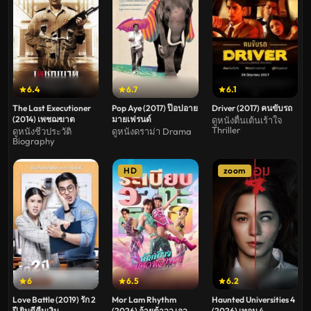
6.4
6.7
6.1
The Last Executioner
Pop Aye (2017) ป๊อปอาย
Driver (2017) คนขับรถ
(2014) เพชฌฆาต
มายเฟรนด์
ดูหนังตื่นเต้นเร้าใจ
Thriller
ดูหนังชีวประวัติ
ดูหนังดราม่า Drama
Biography
HD
zoom
6
6.5
6.2
Love Battle (2019) รัก 2
Mor Lam Rhythm
Haunted Universities 4
ปี ยินดีคืนเงิน
(2026) อ้ายต้าวว เอว
(2026) เทอม 4