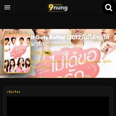
9
nung
นายหนัง
It Gets Better (2012)ไม่ได้ขอให้
มารัก
ดูหนังออนไลน์ HD
2026
HD
Thailand
It
ดูหนังดราม่า Drama
ดูหนังโรแมนติก Romance
ดูหนัง
·
·
Gets
ไทย Thailand
Better
(2012)ไม่
ได้
ขอ
ให้
มา
รัก
เนื้อเรื่อง
ดู
หนัง
ใหม่
พากย์
ไทย
ซับ
ไทย