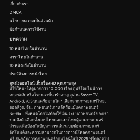
เกี่ยวกับเรา
ดูหนังไทย Thailand
DMCA
ดูหนังชีวประวัติ Biography
นโยบายความเป็นส่วนตัว
ข้อกำหนดการใช้งาน
ดูหนังเกาหลีใต้ South Korea
บทความ
ระทึกขวัญ
10 หนังไทยในตำนาน
ตลก
ดาราไทยในตำนาน
ดูหนังจีน China
10 หนังฝรั่งในตำนาน
ประวัติวงการหนังไทย
unknown
ดูหนังออนไลน์ เต็มเรื่อง HD คุณภาพสุง
ดูหนังอีโรติก R18+ erotic
มีให้ใหม่ๆให้ดูมากกว่า 10,000 เรื่อง ดูฟรีโดยไม่มีการ
หยุดชะงักหรือโฆษณาที่น่ารำคาญ ดูผ่าน Smart TV,
บู๊
Android, iOS บนเครือข่ายใด ๆ เลือกจากภาพยนตร์ไทย,
ฮอลลีวูด, จีน, ภาพยนตร์เกาหลีหรือแม้แต่ภาพยนตร์
หนังฝรั่ง
Netflix - ทั้งหมดโดยไม่ต้องใช้เงิน ระบบภาพยนตร์ของเรา
ดูหนังสารคดี Documentary
รวมถึงตัวเลือกทั้งแบบไทยและแบบไทยผู้เล่นภาพยนตร์
สำรองเพื่อป้องกันปัญหาการเล่นระบบซ่อมภาพยนตร์
สยองขวัญ
อัตโนมัติและความสามารถในการดาวน์โหลดภาพยนตร์
ฟรี สนุกกับการดูภาพยนตร์ออนไลน์ในปี 2025 ฟรีตลอดไป