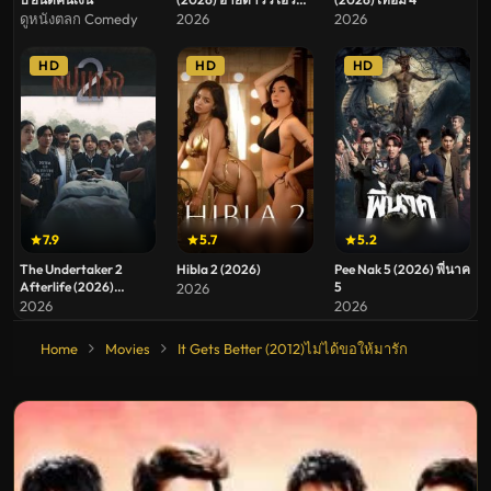
หวาน ระเบียบวาทะศิลป์
ดูหนังตลก Comedy
2026
2026
HD
HD
HD
7.9
5.7
5.2
The Undertaker 2
Hibla 2 (2026)
Pee Nak 5 (2026) พี่นาค
Afterlife (2026)
5
2026
สัปเหร่อ 2
2026
2026
Home
Movies
It Gets Better (2012)ไม่ได้ขอให้มารัก