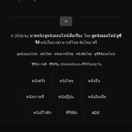
ดูหนังอินเดีย India
ดูหนังประวัติศาสตร์ History
ดูหนังจีนฮ่องกง Hong Kong
ดูหนังฝรั่งเศส France
© 2026 by
นายหนัง ดูหนังออนไลน์เต็มเรื่อง
. โดย
ดูหนังออนไลน์
ดูซี
รีส์
หนังใหม่ HD พากย์ไทย ซับไทย ฟรี
ดูหนังฝรั่งแคนนาดา Canada
ดูหนังออนไลน์
·
หนังใหม่
·
หนังพากย์ไทย
·
หนังซับไทย
·
ดูซีรีส์ออนไลน์
·
หนังรักโรแมนติก
ซีรีส์เกาหลี
·
ซีรีส์จีน
·
อัปเดตหนังและซีรีส์ใหม่ทุกวัน
อาชญากรรม
ดูหนังเพลง Music
หนังฝรั่ง
หนังไทย
หนังจีน
United Kingdom
หนังเกาหลี
หนังญี่ปุ่น
หนังอินเดีย
ดูหนังกีฬา Sport
ลึกลับ
หนังอีโรติก
ซีรีส์ดัง
ADS
ดูหนังสงคราม War
ดูหนังสั้น Short