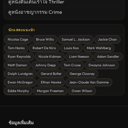
ดูหนังตื่นเต้นเร้าใจ Thriller
ดูหนังอาชญากรรม Crime
United States
นักแสดงแนะนำ
ดูหนังสยองขวัญ Horror
Nicolas Cage
Bruce Willis
Samuel L. Jackson
Jackie Chan
ดูหนังโรแมนติก Romance
Tom Hanks
Robert De Niro
Louis Koo
Mark Wahlberg
หนังชีวิต
Ryan Reynolds
Nicole Kidman
Liam Neeson
Adam Sandler
ดูหนังแฟนตาซี Fantasy
Matt Damon
Johnny Depp
Tom Cruise
Dwayne Johnson
ดูหนังลึกลับ Mystery
Dolph Lundgren
Gerard Butler
George Clooney
Ewan McGregor
Ethan Hawke
Jean-Claude Van Damme
ดูหนังอนิเมชั่น Animation
Eddie Murphy
Morgan Freeman
Owen Wilson
ดูหนังไซไฟ Sci-Fi
ดูหนังครอบครัว Family
ดูหนังฝรั่งอังกฤษ UK
ข้อมูลเพิ่มเติม
ดูหนังญี่ปุ่น Japan