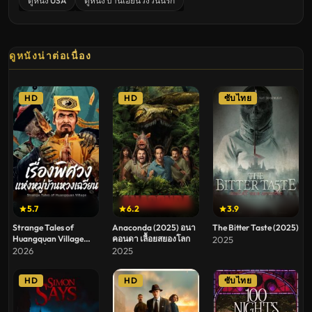
ดูหนัง USA
ดูหนัง บ้านเฮี้ยนวังวนนรก
ดูหนังน่าต่อเนื่อง
HD
HD
ซับไทย
5.7
6.2
3.9
Strange Tales of
Anaconda (2025) อนา
The Bitter Taste (2025)
Huangquan Village
คอนดา เลื้อยสยองโลก
2025
(2026) เรื่องพิศวงแห่ง
2026
2025
หมู่บ้านหวงเฉวียน
HD
HD
ซับไทย