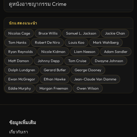
ดูหนังอาชญากรรม Crime
United States
นักแสดงแนะนำ
ดูหนังสยองขวัญ Horror
Nicolas Cage
Bruce Willis
Samuel L. Jackson
Jackie Chan
ดูหนังโรแมนติก Romance
Tom Hanks
Robert De Niro
Louis Koo
Mark Wahlberg
หนังชีวิต
Ryan Reynolds
Nicole Kidman
Liam Neeson
Adam Sandler
ดูหนังแฟนตาซี Fantasy
Matt Damon
Johnny Depp
Tom Cruise
Dwayne Johnson
ดูหนังลึกลับ Mystery
Dolph Lundgren
Gerard Butler
George Clooney
Ewan McGregor
Ethan Hawke
Jean-Claude Van Damme
ดูหนังอนิเมชั่น Animation
Eddie Murphy
Morgan Freeman
Owen Wilson
ดูหนังไซไฟ Sci-Fi
ดูหนังครอบครัว Family
ดูหนังฝรั่งอังกฤษ UK
ข้อมูลเพิ่มเติม
ดูหนังญี่ปุ่น Japan
เกี่ยวกับเรา
ดูหนังไทย Thailand