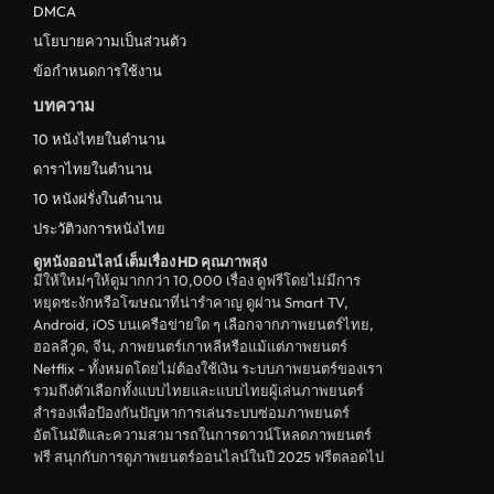
DMCA
ดูหนังชีวประวัติ Biography
นโยบายความเป็นส่วนตัว
ข้อกำหนดการใช้งาน
ดูหนังเกาหลีใต้ South Korea
บทความ
ระทึกขวัญ
10 หนังไทยในตำนาน
ตลก
ดาราไทยในตำนาน
ดูหนังจีน China
10 หนังฝรั่งในตำนาน
ประวัติวงการหนังไทย
unknown
ดูหนังออนไลน์ เต็มเรื่อง HD คุณภาพสุง
ดูหนังอีโรติก R18+ erotic
มีให้ใหม่ๆให้ดูมากกว่า 10,000 เรื่อง ดูฟรีโดยไม่มีการ
หยุดชะงักหรือโฆษณาที่น่ารำคาญ ดูผ่าน Smart TV,
บู๊
Android, iOS บนเครือข่ายใด ๆ เลือกจากภาพยนตร์ไทย,
ฮอลลีวูด, จีน, ภาพยนตร์เกาหลีหรือแม้แต่ภาพยนตร์
หนังฝรั่ง
Netflix - ทั้งหมดโดยไม่ต้องใช้เงิน ระบบภาพยนตร์ของเรา
ดูหนังสารคดี Documentary
รวมถึงตัวเลือกทั้งแบบไทยและแบบไทยผู้เล่นภาพยนตร์
สำรองเพื่อป้องกันปัญหาการเล่นระบบซ่อมภาพยนตร์
สยองขวัญ
อัตโนมัติและความสามารถในการดาวน์โหลดภาพยนตร์
ฟรี สนุกกับการดูภาพยนตร์ออนไลน์ในปี 2025 ฟรีตลอดไป
ดูหนังอินเดีย India