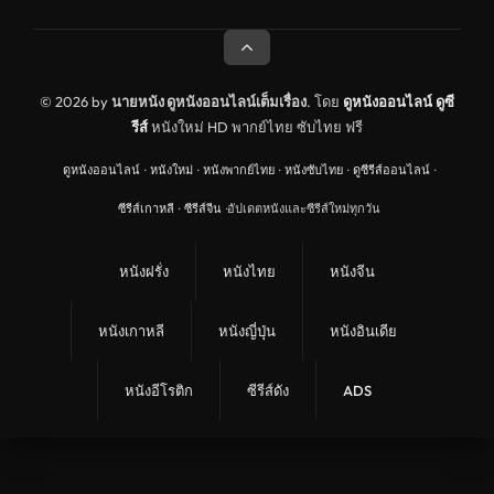
ดูหนังประวัติศาสตร์ History
ดูหนังจีนฮ่องกง Hong Kong
ดูหนังฝรั่งเศส France
© 2026 by
นายหนัง ดูหนังออนไลน์เต็มเรื่อง
. โดย
ดูหนังออนไลน์
ดูซี
รีส์
หนังใหม่ HD พากย์ไทย ซับไทย ฟรี
ดูหนังฝรั่งแคนนาดา Canada
ดูหนังออนไลน์
·
หนังใหม่
·
หนังพากย์ไทย
·
หนังซับไทย
·
ดูซีรีส์ออนไลน์
·
หนังรักโรแมนติก
ซีรีส์เกาหลี
·
ซีรีส์จีน
·
อัปเดตหนังและซีรีส์ใหม่ทุกวัน
อาชญากรรม
ดูหนังเพลง Music
หนังฝรั่ง
หนังไทย
หนังจีน
United Kingdom
หนังเกาหลี
หนังญี่ปุ่น
หนังอินเดีย
ดูหนังกีฬา Sport
ลึกลับ
หนังอีโรติก
ซีรีส์ดัง
ADS
ดูหนังสงคราม War
ดูหนังสั้น Short