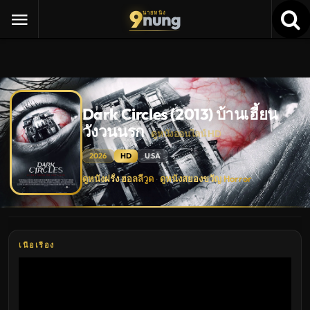
9
nung
นายหนัง
Dark Circles (2013) บ้านเฮี้ยน
วังวนนรก
ดูหนังออนไลน์ HD
2026
HD
USA
Dark
ดูหนังฝรั่ง ฮอลลีวูด
ดูหนังสยองขวัญ Horror
·
Circles
(2013)
บ้าน
เฮี้ยน
วังวน
นรก
ดู
เนื้อเรื่อง
หนัง
ใหม่
พากย์
ไทย
ซับ
ไทย