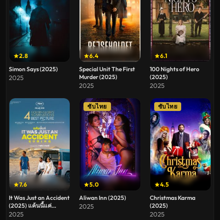
2.8
6.4
6.1
Simon Says (2025)
Special Unit The First
100 Nights of Hero
Murder (2025)
(2025)
2025
2025
2025
ซับไทย
ซับไทย
7.6
5.0
4.5
It Was Just an Accident
Aliwan Inn (2025)
Christmas Karma
(2025) แค้นนี้แค่
(2025)
2025
อุบัติเหตุ
2025
2025