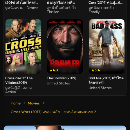
(2014) เก๋าโหดโคตร
พวกลูกเรือกลางคืน
Care (2019) คุณปู่…กับ
ระห่ำ 2
วัน แห่งการดูแล
ดูหนังดราม่า Drama
ดูหนังตื่นเต้นเร้าใจ
ดูหนังครอบครัว
Thriller
Family
3.7
4.3
5.4
Cross Rise Of The
The Brawler (2019)
Bad Ass (2012) เก๋าโหด
Villains (2019)
โคตรระห่ำ
United States
ดูหนังบู๊เลือดสาด
United States
Action
Home
Movies
Cross Wars (2017) ครอส พลังกางเขนโค่นแดนนรก 2