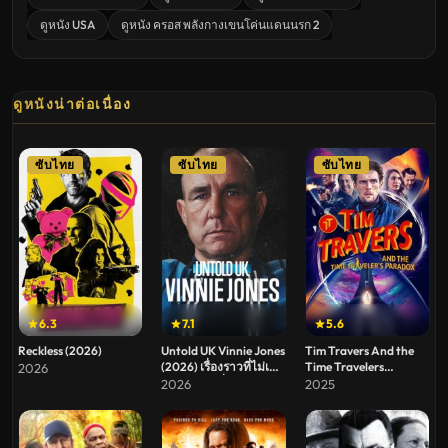
ดูหนัง USA
ดูหนัง ครอส พลังกางเขนโค่นแดนนรก 2
ดูหนังน่าต่อเนื่อง
ซับไทย
ซับไทย
ซับไทย
6.3
7.1
5.6
Reckless (2026)
Untold UK Vinnie Jones
Tim Travers And the
(2026) เรื่องราวที่ไม่เคย
Time Travelers
2026
เล่าของ วินนี่ โจนส์
Paradox (2025) ทิม
2026
2025
ทราเวอร์ส แอนด์ เดอะ
ไทม์ ทราเวลเลอร์ส พา
ราด็อกซ์