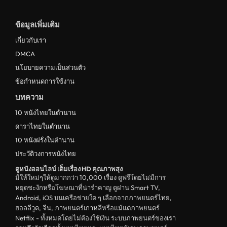
ดูหนังฝรั่งอังกฤษ UK
ข้อมูลเพิ่มเติม
ดูหนังญี่ปุ่น Japan
เกี่ยวกับเรา
ดูหนังไทย Thailand
DMCA
ดูหนังชีวประวัติ Biography
นโยบายความเป็นส่วนตัว
ข้อกำหนดการใช้งาน
ดูหนังเกาหลีใต้ South Korea
บทความ
ระทึกขวัญ
10 หนังไทยในตำนาน
ตลก
ดาราไทยในตำนาน
ดูหนังจีน China
10 หนังฝรั่งในตำนาน
ประวัติวงการหนังไทย
unknown
ดูหนังออนไลน์ เต็มเรื่อง HD คุณภาพสุง
ดูหนังอีโรติก R18+ erotic
มีให้ใหม่ๆให้ดูมากกว่า 10,000 เรื่อง ดูฟรีโดยไม่มีการ
หยุดชะงักหรือโฆษณาที่น่ารำคาญ ดูผ่าน Smart TV,
บู๊
Android, iOS บนเครือข่ายใด ๆ เลือกจากภาพยนตร์ไทย,
ฮอลลีวูด, จีน, ภาพยนตร์เกาหลีหรือแม้แต่ภาพยนตร์
หนังฝรั่ง
Netflix - ทั้งหมดโดยไม่ต้องใช้เงิน ระบบภาพยนตร์ของเรา