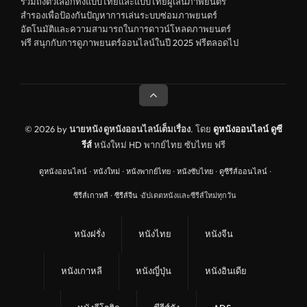
ดูหนังสารคดี Documentary
รวมถึงตัวเลือกทั้งแบบไทยและแบบไทยผู้เล่นภาพยนตร์
สำรองเพื่อป้องกันปัญหาการเล่นระบบซ่อมภาพยนตร์
สยองขวัญ
อัตโนมัติและความสามารถในการดาวน์โหลดภาพยนตร์
ฟรี สนุกกับการดูภาพยนตร์ออนไลน์ในปี 2025 ฟรีตลอดไป
ดูหนังอินเดีย India
ดูหนังประวัติศาสตร์ History
ดูหนังจีนฮ่องกง Hong Kong
ดูหนังฝรั่งเศส France
© 2026 by
นายหนัง ดูหนังออนไลน์เต็มเรื่อง
. โดย
ดูหนังออนไลน์
ดูซี
รีส์
หนังใหม่ HD พากย์ไทย ซับไทย ฟรี
ดูหนังฝรั่งแคนนาดา Canada
ดูหนังออนไลน์
·
หนังใหม่
·
หนังพากย์ไทย
·
หนังซับไทย
·
ดูซีรีส์ออนไลน์
·
หนังรักโรแมนติก
ซีรีส์เกาหลี
·
ซีรีส์จีน
·
อัปเดตหนังและซีรีส์ใหม่ทุกวัน
อาชญากรรม
ดูหนังเพลง Music
หนังฝรั่ง
หนังไทย
หนังจีน
United Kingdom
หนังเกาหลี
หนังญี่ปุ่น
หนังอินเดีย
ดูหนังกีฬา Sport
ลึกลับ