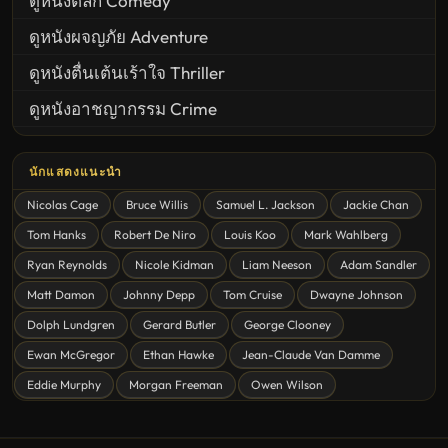
ดูหนังตลก Comedy
ดูหนังผจญภัย Adventure
ดูหนังตื่นเต้นเร้าใจ Thriller
ดูหนังอาชญากรรม Crime
United States
นักแสดงแนะนำ
ดูหนังสยองขวัญ Horror
Nicolas Cage
Bruce Willis
Samuel L. Jackson
Jackie Chan
ดูหนังโรแมนติก Romance
Tom Hanks
Robert De Niro
Louis Koo
Mark Wahlberg
หนังชีวิต
Ryan Reynolds
Nicole Kidman
Liam Neeson
Adam Sandler
ดูหนังแฟนตาซี Fantasy
Matt Damon
Johnny Depp
Tom Cruise
Dwayne Johnson
ดูหนังลึกลับ Mystery
Dolph Lundgren
Gerard Butler
George Clooney
Ewan McGregor
Ethan Hawke
Jean-Claude Van Damme
ดูหนังอนิเมชั่น Animation
Eddie Murphy
Morgan Freeman
Owen Wilson
ดูหนังไซไฟ Sci-Fi
ดูหนังครอบครัว Family