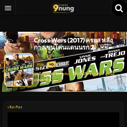
9
nung
นายหนัง
Cross Wars (2017) ครอส พลัง
กางเขนโค่นแดนนรก 2
ดูหนังออนไลน์ HD
2026
HD
USA
Cross
ดูหนังบู๊เลือดสาด Action
ดูหนังฝรั่ง ฮอลลีวูด
ดูหนัง
·
·
Wars
แฟนตาซี Fantasy
(2017)
ครอส
พลัง
กางเขน
โค่น
แดน
นรก
เนื้อเรื่อง
2
ดู
หนัง
ใหม่
พากย์