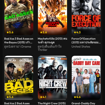
5.6
5.6
4.3
Bad Ass 3 Bad Asses on
Machete Kills (2013) คน
Force Of Execution
the Bayou (2015) เก๋า
ระห่ำ ดุกระฉูด
(2013) มหาประลัยจอม
โหดโคตรระห่ำ
มาเฟีย
ดูหนังดราม่า Drama
ดูหนังตื่นเต้นเร้าใจ
United States
Thriller
3(Soundtrack ซับไทย)
5.6
4.1
4.6
Bad Ass 2 Bad Asses
The Night Crew (2015)
Grand-Daddy Day