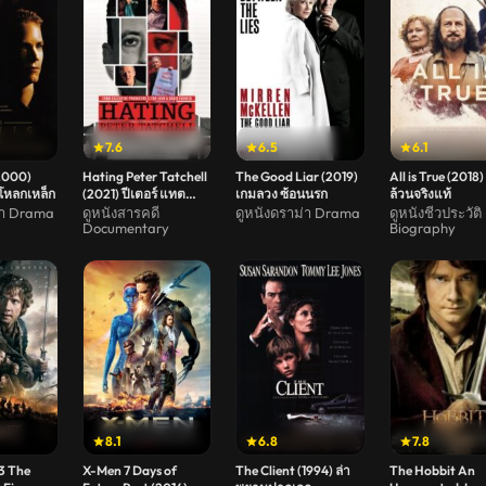
7.6
6.5
6.1
(2000)
Hating Peter Tatchell
The Good Liar (2019)
All is True (2018) 
โหลกเหล็ก
(2021) ปีเตอร์ แทต
เกมลวง ซ้อนนรก
ล้วนจริงแท้
เชลล์ เป้าความเกลียด
่า Drama
ดูหนังสารคดี
ดูหนังดราม่า Drama
ดูหนังชีวประวัติ
Documentary
Biography
ชัง
8.1
6.8
7.8
3 The
X-Men 7 Days of
The Client (1994) ล่า
The Hobbit An