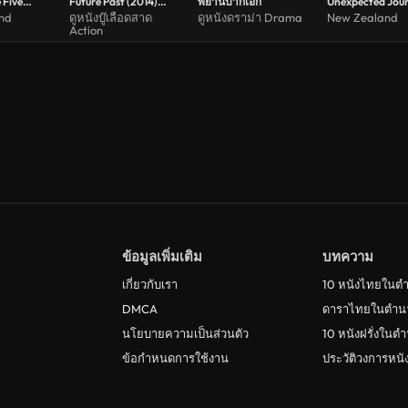
 Five
Future Past (2014)
พยานปากเอก
Unexpected Jou
4) เดอะ ฮ
เอ็กซ์-เม็น สงครามวัน
(2012) เดอะ ฮอบ
nd
ดูหนังบู๊เลือดสาด
ดูหนังดราม่า Drama
New Zealand
Action
ราม 5 ทัพ
พิฆาตกู้อนาคต
การผจญภัยสุดคา
ข้อมูลเพิ่มเติม
บทความ
เกี่ยวกับเรา
10 หนังไทยในต
DMCA
ดาราไทยในตำน
นโยบายความเป็นส่วนตัว
10 หนังฝรั่งในต
ข้อกำหนดการใช้งาน
ประวัติวงการหน