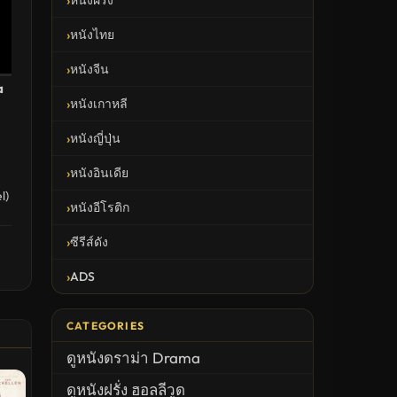
หนังไทย
หนังจีน
a
หนังเกาหลี
หนังญี่ปุ่น
หนังอินเดีย
l)
หนังอีโรติก
ซีรีส์ดัง
ADS
CATEGORIES
ดูหนังดราม่า Drama
ดูหนังฝรั่ง ฮอลลีวูด