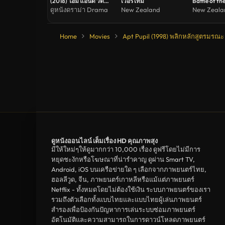
(2018) โฮม แอนด์ วัต
เวอร์ไทม์
Battle of the
สัน (ซับไทย)
Armies (201
ดูหนังดราม่า Drama
New Zealand
New Zeala
อบบิท 3 สงค
Home
Movies
Apt Pupil (1998) พลิกหลักสูตรมรณะ
ดูหนังออนไลน์ เต็มเรื่อง HD คุณภาพสุง
มีให้ใหม่ๆให้ดูมากกว่า 10,000 เรื่อง ดูฟรีโดยไม่มีการ
หยุดชะงักหรือโฆษณาที่น่ารำคาญ ดูผ่าน Smart TV,
Android, iOS บนเครือข่ายใด ๆ เลือกจากภาพยนตร์ไทย,
ฮอลลีวูด, จีน, ภาพยนตร์เกาหลีหรือแม้แต่ภาพยนตร์
Netflix - ทั้งหมดโดยไม่ต้องใช้เงิน ระบบภาพยนตร์ของเรา
รวมถึงตัวเลือกทั้งแบบไทยและแบบไทยผู้เล่นภาพยนตร์
สำรองเพื่อป้องกันปัญหาการเล่นระบบซ่อมภาพยนตร์
อัตโนมัติและความสามารถในการดาวน์โหลดภาพยนตร์