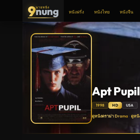
9
nung
นายหนัง
หนังฝรั่ง
หนังไทย
หนังจีน
ADS
Apt Pupi
1998
HD
USA
Apt
ดูหนังดราม่า Drama
ดูหนั
·
Pupil
(1998)
พลิก
หลักสูตร
มรณะ