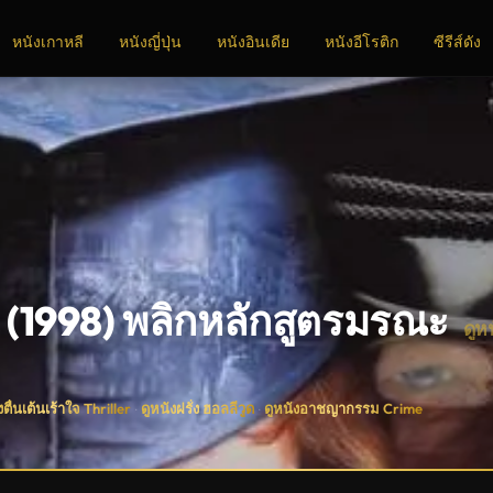
หนังเกาหลี
หนังญี่ปุ่น
หนังอินเดีย
หนังอีโรติก
ซีรีส์ดัง
l (1998) พลิกหลักสูตรมรณะ
ดูห
งตื่นเต้นเร้าใจ Thriller
ดูหนังฝรั่ง ฮอลลีวูด
ดูหนังอาชญากรรม Crime
·
·