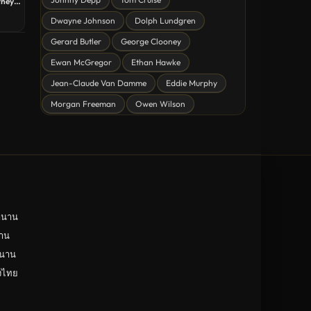
rney
ดูหนังไซไฟ Sci-Fi
บิท
Dwayne Johnson
Dolph Lundgren
ดคิด
ดูหนังครอบครัว Family
Gerard Butler
George Clooney
ดูหนังฝรั่งอังกฤษ UK
Ewan McGregor
Ethan Hawke
ดูหนังญี่ปุ่น Japan
Jean-Claude Van Damme
Eddie Murphy
Morgan Freeman
Owen Wilson
ดูหนังไทย Thailand
ดูหนังชีวประวัติ Biography
ดูหนังเกาหลีใต้ South Korea
ระทึกขวัญ
ตลก
ำนาน
ดูหนังจีน China
าน
ำนาน
unknown
ังไทย
ดูหนังอีโรติก R18+ erotic
บู๊