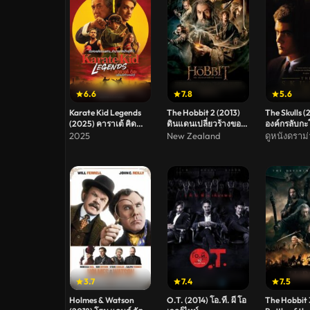
6.6
7.8
5.6
Karate Kid Legends
The Hobbit 2 (2013)
The Skulls 
(2025) คาราเต้ คิด
ดินแดนเปลี่ยวร้างของ
องค์กรลับกะ
ผนึกพลังตำนานนักสู้
สม็อค
2025
New Zealand
ดูหนังดราม
3.7
7.4
7.5
Holmes & Watson
O.T. (2014) โอ.ที. ผี โอ
The Hobbit 