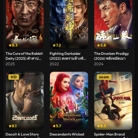
8.3
7.2
5.8
The Cure of the Rabbit
Fighting Darksider
The Drunken Prodigy
Deity (2025) คำสาป
(2022) สงครามล้างพันธุ์
(2026) พลังหมัดเมา
แห่งเทพกระต่าย
ปีศาจ
2025
2022
2024
HD
zoom
8.1
5.7
8.3
Dacoit A Love Story
Descendants Wicked
Spider-Man Brand