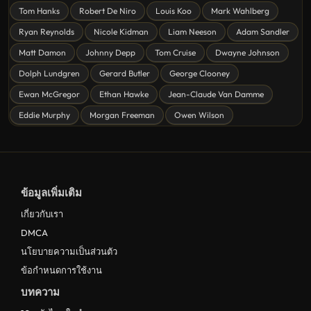
Tom Hanks
Robert De Niro
Louis Koo
Mark Wahlberg
หนังชีวิต
Ryan Reynolds
Nicole Kidman
Liam Neeson
Adam Sandler
ดูหนังแฟนตาซี Fantasy
Matt Damon
Johnny Depp
Tom Cruise
Dwayne Johnson
ดูหนังลึกลับ Mystery
Dolph Lundgren
Gerard Butler
George Clooney
Ewan McGregor
Ethan Hawke
Jean-Claude Van Damme
ดูหนังอนิเมชั่น Animation
Eddie Murphy
Morgan Freeman
Owen Wilson
ดูหนังไซไฟ Sci-Fi
ดูหนังครอบครัว Family
ดูหนังฝรั่งอังกฤษ UK
ข้อมูลเพิ่มเติม
ดูหนังญี่ปุ่น Japan
เกี่ยวกับเรา
ดูหนังไทย Thailand
DMCA
ดูหนังชีวประวัติ Biography
นโยบายความเป็นส่วนตัว
ข้อกำหนดการใช้งาน
ดูหนังเกาหลีใต้ South Korea
บทความ
ระทึกขวัญ