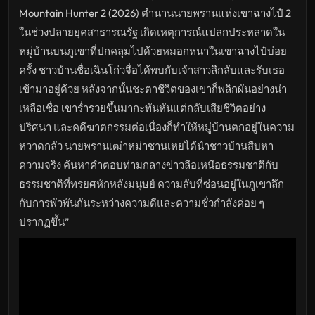
เขา
ฉาง
Mountain Hunter 2 (2026) ตำนานนายพรานแห่งเขาฉางไป๋ 2
ไป๋
2
ในช่วงปลายยุคสาธารณรัฐ เกิดเหตุการณ์แปลกประหลาดใน
ดู
หนัง
หมู่บ้านบนภูเขาที่ปกคลุมไปด้วยหมอกหนาในเขาฉางไป๋บ่อย
ใหม่
ครั้ง ชาวบ้านชื่อเฉินโก่วจื่อได้พบกับเจ้าสาวลึกลับและรับเธอ
พากย์
ไทย
เข้ามาอยู่ด้วย หลังจากนั้นชะตาชีวิตของเขาก็พลิกผันอย่างน่า
ซับ
ไทย
เหลือเชื่อ เขาร่ำรวยขึ้นมากะทันหันแต่กลับเสียชีวิตอย่าง
เต็ม
เรื่อง
ปริศนา และคดีฆาตกรรมต่อเนื่องก็ทำให้หมู่บ้านตกอยู่ในความ
HD
อัปเดต
หวาดกลัว นายพรานเฒ่าหม่าซานเหยได้นำชาวบ้านสืบหา
ล่าสุด
ความจริง ค้นหาคำตอบท่ามกลางข่าวลือเหนือธรรมชาติกับ
ธรรมชาติที่ทรยศหักหลังมนุษย์ ความลับที่ซ่อนอยู่ในภูเขาลึก
กับการพัวพันกันระหว่างความดีและความชั่วกำลังค่อย ๆ
ปรากฏขึ้น”