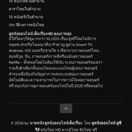
10 หนังไทยในตำนาน
ตลก
ดาราไทยในตำนาน
ดูหนังจีน China
10 หนังฝรั่งในตำนาน
ประวัติวงการหนังไทย
unknown
ดูหนังออนไลน์ เต็มเรื่อง HD คุณภาพสุง
ดูหนังอีโรติก R18+ erotic
มีให้ใหม่ๆให้ดูมากกว่า 10,000 เรื่อง ดูฟรีโดยไม่มีการ
หยุดชะงักหรือโฆษณาที่น่ารำคาญ ดูผ่าน Smart TV,
บู๊
Android, iOS บนเครือข่ายใด ๆ เลือกจากภาพยนตร์ไทย,
ฮอลลีวูด, จีน, ภาพยนตร์เกาหลีหรือแม้แต่ภาพยนตร์
หนังฝรั่ง
Netflix - ทั้งหมดโดยไม่ต้องใช้เงิน ระบบภาพยนตร์ของเรา
ดูหนังสารคดี Documentary
รวมถึงตัวเลือกทั้งแบบไทยและแบบไทยผู้เล่นภาพยนตร์
สำรองเพื่อป้องกันปัญหาการเล่นระบบซ่อมภาพยนตร์
สยองขวัญ
อัตโนมัติและความสามารถในการดาวน์โหลดภาพยนตร์
ฟรี สนุกกับการดูภาพยนตร์ออนไลน์ในปี 2025 ฟรีตลอดไป
ดูหนังอินเดีย India
ดูหนังประวัติศาสตร์ History
ดูหนังจีนฮ่องกง Hong Kong
ดูหนังฝรั่งเศส France
© 2026 by
นายหนัง ดูหนังออนไลน์เต็มเรื่อง
. โดย
ดูหนังออนไลน์
ดูซี
รีส์
หนังใหม่ HD พากย์ไทย ซับไทย ฟรี