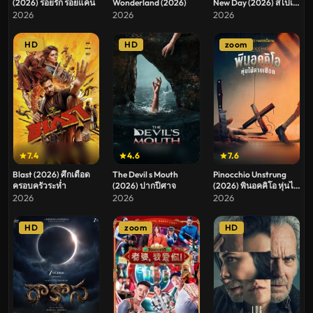
(2026) รอยรัก รอยแค้น
Wonderland (2026)
New Day (2026) สไปเด
อร์แมน แบรนด์ นิว เดย์
2026
2026
2026
HD
HD
zoom
7.4
4.6
7.6
Blast (2026) ศึกเดือด
The Devil s Mouth
Pinocchio Unstrung
ครอบครัวระห่ำ
(2026) ปากปีศาจ
(2026) พินอคคิโอ หุ่นไม้
สายเชือด
2026
2026
2026
HD
zoom
HD