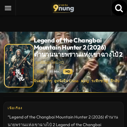
9
nung
นายหนัง
Legend of the Changbai
Mountain Hunter 2 (2026)
ตำนานนายพรานแห่งเขาฉางไป๋ 2
ดูหนังออนไลน์ HD
2026
85 Min.
HD
Legend
จินตนาการ
ดูหนังจีน China
ผจญ
ระทึกขวัญ
ลึกลับ
·
·
·
·
of
the
Changbai
Mountain
Hunter
2
(2026)
เนื้อเรื่อง
ตำนาน
นาย
“Legend of the Changbai Mountain Hunter 2 (2026) ตำนาน
พราน
แห่ง
นายพรานแห่งเขาฉางไป๋ 2 Legend of the Changbai