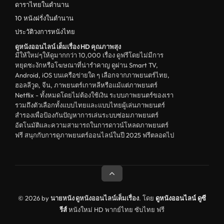
ดาราไทยในตำนาน
ดูหนังจีน China
10 หนังฝรั่งในตำนาน
ประวัติวงการหนังไทย
unknown
ดูหนังออนไลน์ เต็มเรื่อง HD คุณภาพสุง
ดูหนังอีโรติก R18+ erotic
มีให้ใหม่ๆให้ดูมากกว่า 10,000 เรื่อง ดูฟรีโดยไม่มีการ
หยุดชะงักหรือโฆษณาที่น่ารำคาญ ดูผ่าน Smart TV,
บู๊
Android, iOS บนเครือข่ายใด ๆ เลือกจากภาพยนตร์ไทย,
ฮอลลีวูด, จีน, ภาพยนตร์เกาหลีหรือแม้แต่ภาพยนตร์
หนังฝรั่ง
Netflix - ทั้งหมดโดยไม่ต้องใช้เงิน ระบบภาพยนตร์ของเรา
ดูหนังสารคดี Documentary
รวมถึงตัวเลือกทั้งแบบไทยและแบบไทยผู้เล่นภาพยนตร์
สำรองเพื่อป้องกันปัญหาการเล่นระบบซ่อมภาพยนตร์
สยองขวัญ
อัตโนมัติและความสามารถในการดาวน์โหลดภาพยนตร์
ฟรี สนุกกับการดูภาพยนตร์ออนไลน์ในปี 2025 ฟรีตลอดไป
ดูหนังอินเดีย India
ดูหนังประวัติศาสตร์ History
ดูหนังจีนฮ่องกง Hong Kong
ดูหนังฝรั่งเศส France
© 2026 by
นายหนัง ดูหนังออนไลน์เต็มเรื่อง
. โดย
ดูหนังออนไลน์
ดูซี
รีส์
หนังใหม่ HD พากย์ไทย ซับไทย ฟรี
ดูหนังฝรั่งแคนนาดา Canada