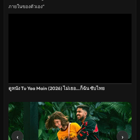
ไทย
เต็ม
ภายในของตัวเอง”
เรื่อง
HD
อัปเดต
ล่าสุด
ดูหนัง Tu Yaa Main (2026) ไม่เธอ…ก็ฉัน ซับไทย
‹
›