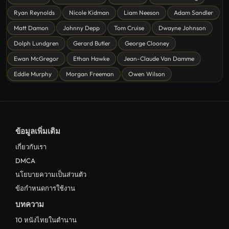
หนังชีวิต
Ryan Reynolds
Nicole Kidman
Liam Neeson
Adam Sandler
ดูหนังแฟนตาซี Fantasy
Matt Damon
Johnny Depp
Tom Cruise
Dwayne Johnson
ดูหนังลึกลับ Mystery
Dolph Lundgren
Gerard Butler
George Clooney
Ewan McGregor
Ethan Hawke
Jean-Claude Van Damme
ดูหนังอนิเมชั่น Animation
Eddie Murphy
Morgan Freeman
Owen Wilson
ดูหนังไซไฟ Sci-Fi
ดูหนังครอบครัว Family
ดูหนังฝรั่งอังกฤษ UK
ข้อมูลเพิ่มเติม
ดูหนังญี่ปุ่น Japan
เกี่ยวกับเรา
ดูหนังไทย Thailand
DMCA
ดูหนังชีวประวัติ Biography
นโยบายความเป็นส่วนตัว
ข้อกำหนดการใช้งาน
ดูหนังเกาหลีใต้ South Korea
บทความ
ระทึกขวัญ
10 หนังไทยในตำนาน
ตลก