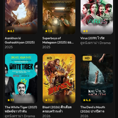
6.1
7.8
8
Aankhon ki
Superboys of
Virus (2019) ไวรัส
Gustaakhiyan (2025)
Malegaon (2025) ยอด
ดูหนังดราม่า Drama
มนุษย์แห่งมาเลเกา
2025
2025
HD
HD
7.1
7.4
4.6
The White Tiger (2021)
Blast (2026) ศึกเดือด
The Devil s Mouth
พยัคฆ์ขาวรำพัน
ครอบครัวระห่ำ
(2026) ปากปีศาจ
ดูหนังดราม่า Drama
2026
2026