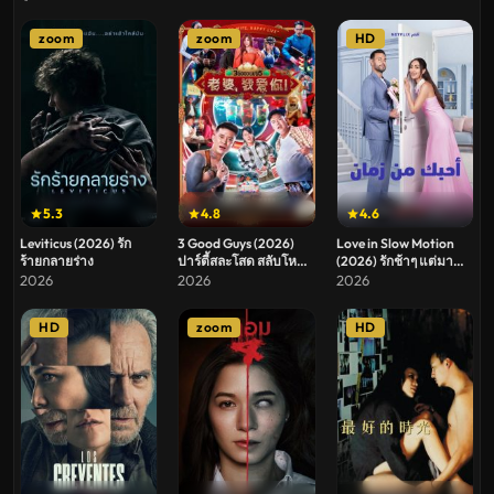
zoom
zoom
HD
5.3
4.8
4.6
Leviticus (2026) รัก
3 Good Guys (2026)
Love in Slow Motion
ร้ายกลายร่าง
ปาร์ตี้สละโสด สลับโหมด
(2026) รักช้าๆ แต่มา
ข้ามคืน
ชัวร์
2026
2026
2026
HD
zoom
HD