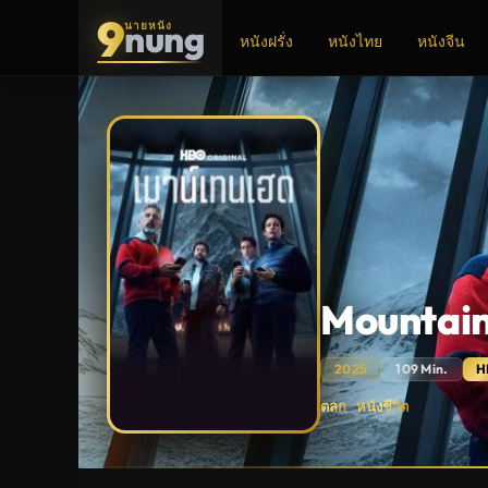
9
nung
นายหนัง
หนังฝรั่ง
หนังไทย
หนังจีน
ADS
Mountain
2025
109 Min.
H
Mountainhead
ตลก
หนังชีวิต
·
(2025)
เมา
น์
เท
นเฮด