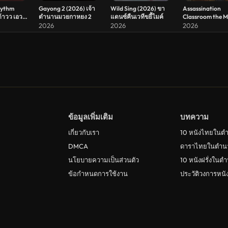
hythm
Gayong 2 (2026) เจ้า
Wild Sing (2026) ขา
Assassination
ต้าวว เอว
ตำนานมวยกาหยง 2
แดนซ์คืนเวทีขยี้ไมค์
Classroom the M
ยบวาทะ
Our Time (2026)
2026
2026
2026
ห้องเรียนลอบสัง
เดอะ มูฟวี่ ห้วงเว
ของพวกเรา
ข้อมูลเพิ่มเติม
บทความ
เกี่ยวกับเรา
10 หนังไทยในต
DMCA
ดาราไทยในตำน
นโยบายความเป็นส่วนตัว
10 หนังฝรั่งในต
ข้อกำหนดการใช้งาน
ประวัติวงการหน