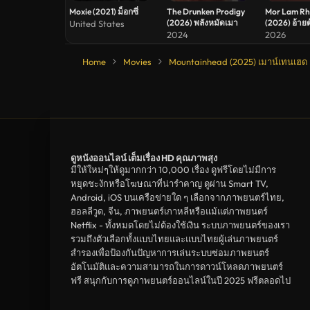
Moxie (2021) ม็อกซี่
The Drunken Prodigy
Mor Lam R
(2026) พลังหมัดเมา
(2026) อ้าย
United States
หวาน ระเบี
2024
2026
ศิลป์
Home
Movies
Mountainhead (2025) เมาน์เทนเฮด
ดูหนังออนไลน์ เต็มเรื่อง HD คุณภาพสุง
มีให้ใหม่ๆให้ดูมากกว่า 10,000 เรื่อง ดูฟรีโดยไม่มีการ
หยุดชะงักหรือโฆษณาที่น่ารำคาญ ดูผ่าน Smart TV,
Android, iOS บนเครือข่ายใด ๆ เลือกจากภาพยนตร์ไทย,
ฮอลลีวูด, จีน, ภาพยนตร์เกาหลีหรือแม้แต่ภาพยนตร์
Netflix - ทั้งหมดโดยไม่ต้องใช้เงิน ระบบภาพยนตร์ของเรา
รวมถึงตัวเลือกทั้งแบบไทยและแบบไทยผู้เล่นภาพยนตร์
สำรองเพื่อป้องกันปัญหาการเล่นระบบซ่อมภาพยนตร์
อัตโนมัติและความสามารถในการดาวน์โหลดภาพยนตร์
ฟรี สนุกกับการดูภาพยนตร์ออนไลน์ในปี 2025 ฟรีตลอดไป