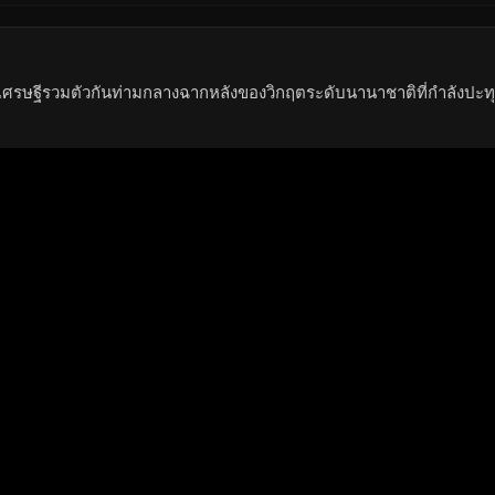
าเศรษฐีรวมตัวกันท่ามกลางฉากหลังของวิกฤตระดับนานาชาติที่กำลังปะทุ