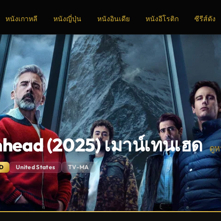
หนังเกาหลี
หนังญี่ปุ่น
หนังอินเดีย
หนังอีโรติก
ซีรีส์ดัง
head (2025) เมาน์เทนเฮด
ดู
D
United States
TV-MA