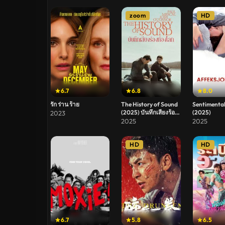
zoom
HD
6.7
6.8
8.0
รัก ร่าน ร้าย
The History of Sound
Sentimental
(2025) บันทึกเสียงร้อง
(2025)
2023
ก้องโลก
2025
2025
HD
HD
6.7
5.8
6.5