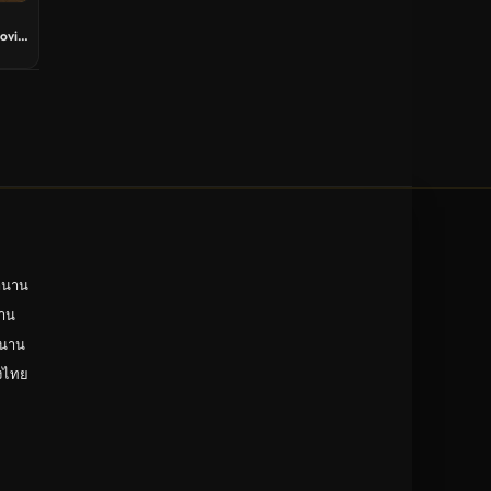
ตลก
ovie
ดูหนังจีน China
หาร
unknown
ลา
ดูหนังอีโรติก R18+ erotic
บู๊
หนังฝรั่ง
ดูหนังสารคดี Documentary
สยองขวัญ
ำนาน
าน
ดูหนังอินเดีย India
ำนาน
ดูหนังประวัติศาสตร์ History
ังไทย
ดูหนังจีนฮ่องกง Hong Kong
ดูหนังฝรั่งเศส France
ดูหนังฝรั่งแคนนาดา Canada