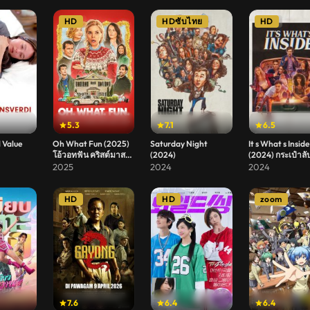
HD
HDซับไทย
HD
5.3
7.1
6.5
 Value
Oh What Fun (2025)
Saturday Night
It s What s Inside
โอ้วอทฟัน คริสต์มาสนี้
(2024)
(2024) กระเป๋าลั
แม่ล่ะเพลีย
ร่าง
2025
2024
2024
HD
HD
zoom
7.6
6.4
6.4