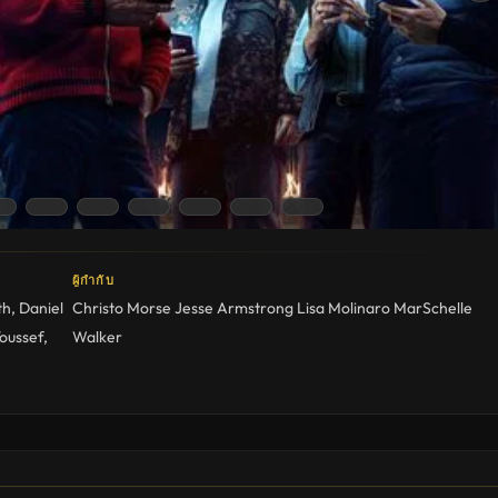
ผู้กำกับ
th
,
Daniel
Christo Morse
Jesse Armstrong
Lisa Molinaro
MarSchelle
oussef
,
Walker