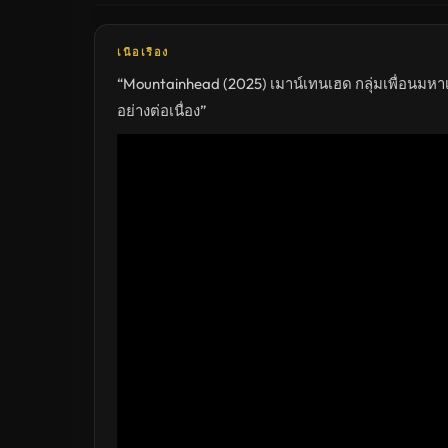
ดู
หนัง
ใหม่
พากย์
เนื้อเรื่อง
ไทย
ซับ
“Mountainhead (2025) เมาน์เทนเฮด กลุ่มเพื่อนมห
ไทย
เต็ม
อย่างต่อเนื่อง”
เรื่อง
HD
อัปเดต
ล่าสุด