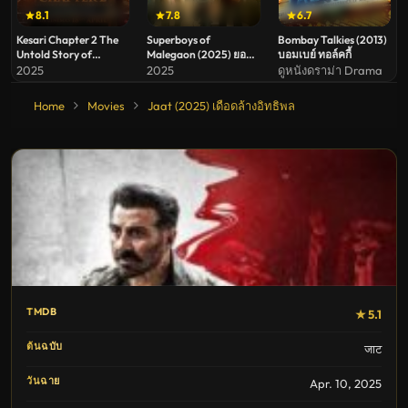
8.1
7.8
6.7
Kesari Chapter 2 The
Superboys of
Bombay Talkies (2013)
Untold Story of
Malegaon (2025) ยอด
บอมเบย์ ทอล์คกี้
Jallianwala Bagh
มนุษย์แห่งมาเลเกา
2025
2025
ดูหนังดราม่า Drama
(2025)
Home
Movies
Jaat (2025) เดือดล้างอิทธิพล
TMDB
★ 5.1
ต้นฉบับ
जाट
วันฉาย
Apr. 10, 2025