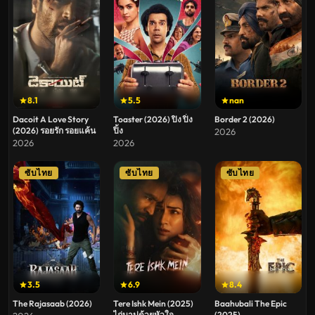
8.1
5.5
nan
Dacoit A Love Story
Toaster (2026) ปิง ปิ่ง
Border 2 (2026)
(2026) รอยรัก รอยแค้น
ปิ้ง
2026
2026
2026
ซับไทย
ซับไทย
ซับไทย
3.5
6.9
8.4
The Rajasaab (2026)
Tere Ishk Mein (2025)
Baahubali The Epic
ไถ่บาปด้วยหัวใจ
(2025)