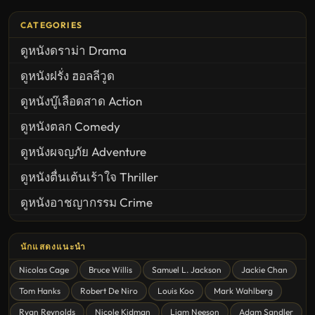
CATEGORIES
ดูหนังดราม่า Drama
ดูหนังฝรั่ง ฮอลลีวูด
ดูหนังบู๊เลือดสาด Action
ดูหนังตลก Comedy
ดูหนังผจญภัย Adventure
ดูหนังตื่นเต้นเร้าใจ Thriller
ดูหนังอาชญากรรม Crime
United States
นักแสดงแนะนำ
ดูหนังสยองขวัญ Horror
Nicolas Cage
Bruce Willis
Samuel L. Jackson
Jackie Chan
ดูหนังโรแมนติก Romance
Tom Hanks
Robert De Niro
Louis Koo
Mark Wahlberg
หนังชีวิต
Ryan Reynolds
Nicole Kidman
Liam Neeson
Adam Sandler