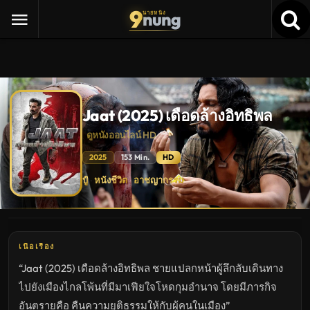
9
nung
นายหนัง
Jaat (2025) เดือดล้างอิทธิพล
ดูหนังออนไลน์ HD
2025
153 Min.
HD
Jaat
บู๊
หนังชีวิต
อาชญากรรม
·
·
(2025)
เดือด
ล้าง
อิทธิพล
ดู
หนัง
ใหม่
เนื้อเรื่อง
พากย์
ไทย
“Jaat (2025) เดือดล้างอิทธิพล ชายแปลกหน้าผู้ลึกลับเดินทาง
ซับ
ไทย
ไปยังเมืองไกลโพ้นที่มีมาเฟียใจโหดกุมอำนาจ โดยมีภารกิจ
เต็ม
เรื่อง
อันตรายคือ คืนความยุติธรรมให้กับผู้คนในเมือง”