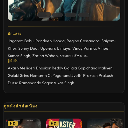
นักแสดง
Jagapati Babu
,
Randeep Hooda
,
Regina Cassandra
,
Saiyami
Kher
,
Sunny Deol
,
Upendra Limaye
,
Vinay Varma
,
Vineet
Kumar Singh
,
Zarina Wahab
,
รามยา กริชนาน
ผู้กำกับ
Akash Melligeri
Bhaskar Reddy Gajjala
Gopichand Malineni
Gulabi Srinu
Hemanth C. Yoganand
Jyothi Prakash
Prakash
Dussa
Ramananda Sagar
Vikas Singh
ดูหนังน่าต่อเนื่อง
HD
HD