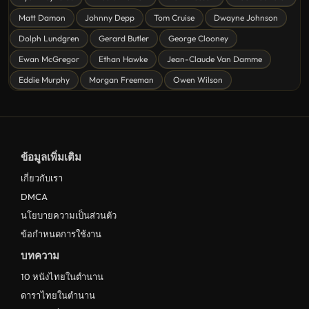
ดูหนังแฟนตาซี Fantasy
Matt Damon
Johnny Depp
Tom Cruise
Dwayne Johnson
ดูหนังลึกลับ Mystery
Dolph Lundgren
Gerard Butler
George Clooney
Ewan McGregor
Ethan Hawke
Jean-Claude Van Damme
ดูหนังอนิเมชั่น Animation
Eddie Murphy
Morgan Freeman
Owen Wilson
ดูหนังไซไฟ Sci-Fi
ดูหนังครอบครัว Family
ดูหนังฝรั่งอังกฤษ UK
ข้อมูลเพิ่มเติม
ดูหนังญี่ปุ่น Japan
เกี่ยวกับเรา
ดูหนังไทย Thailand
DMCA
ดูหนังชีวประวัติ Biography
นโยบายความเป็นส่วนตัว
ข้อกำหนดการใช้งาน
ดูหนังเกาหลีใต้ South Korea
บทความ
ระทึกขวัญ
10 หนังไทยในตำนาน
ตลก
ดาราไทยในตำนาน