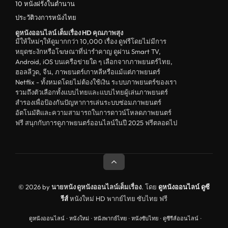
ดูหนังจีน China
10 หนังฝรั่งในตำนาน
ประวัติวงการหนังไทย
unknown
ดูหนังออนไลน์ เต็มเรื่อง HD คุณภาพสุง
ดูหนังอีโรติก R18+ erotic
มีให้ใหม่ๆให้ดูมากกว่า 10,000 เรื่อง ดูฟรีโดยไม่มีการ
หยุดชะงักหรือโฆษณาที่น่ารำคาญ ดูผ่าน Smart TV,
บู๊
Android, iOS บนเครือข่ายใด ๆ เลือกจากภาพยนตร์ไทย,
ฮอลลีวูด, จีน, ภาพยนตร์เกาหลีหรือแม้แต่ภาพยนตร์
หนังฝรั่ง
Netflix - ทั้งหมดโดยไม่ต้องใช้เงิน ระบบภาพยนตร์ของเรา
ดูหนังสารคดี Documentary
รวมถึงตัวเลือกทั้งแบบไทยและแบบไทยผู้เล่นภาพยนตร์
สำรองเพื่อป้องกันปัญหาการเล่นระบบซ่อมภาพยนตร์
สยองขวัญ
อัตโนมัติและความสามารถในการดาวน์โหลดภาพยนตร์
ฟรี สนุกกับการดูภาพยนตร์ออนไลน์ในปี 2025 ฟรีตลอดไป
ดูหนังอินเดีย India
ดูหนังประวัติศาสตร์ History
ดูหนังจีนฮ่องกง Hong Kong
ดูหนังฝรั่งเศส France
© 2026 by
นายหนัง ดูหนังออนไลน์เต็มเรื่อง
. โดย
ดูหนังออนไลน์
ดูซี
รีส์
หนังใหม่ HD พากย์ไทย ซับไทย ฟรี
ดูหนังฝรั่งแคนนาดา Canada
ดูหนังออนไลน์
·
หนังใหม่
·
หนังพากย์ไทย
·
หนังซับไทย
·
ดูซีรีส์ออนไลน์
·
หนังรักโรแมนติก