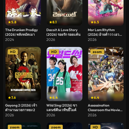
5.8
8.1
6.5
The Drunken Prodigy
Dacoit A Love Story
Mor Lam Rhythm
(2026) พลังหมัดเมา
(2026) รอยรัก รอยแค้น
(2026) อ้ายต้าวว เอว
หวาน ระเบียบวาทะศิลป์
2024
2026
2026
HD
HD
zoom
7.6
6.4
6.4
Gayong 2 (2026) เจ้า
Wild Sing (2026) ขา
Assassination
ตำนานมวยกาหยง 2
แดนซ์คืนเวทีขยี้ไมค์
Classroom the Movie
Our Time (2026)
2026
2026
2026
ห้องเรียนลอบสังหาร
เดอะ มูฟวี่ ห้วงเวลาของ
zoom
zoom
HD
พวกเรา