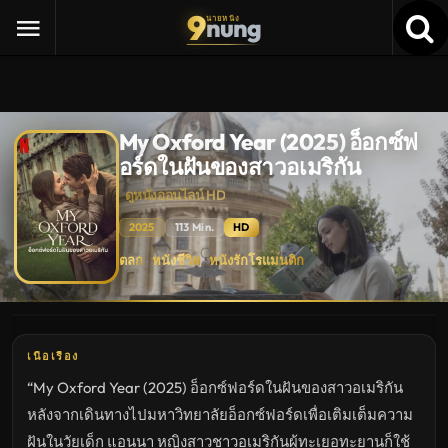
9
nung
นายหนัง
My Oxford Year (2025) อ็อกซ์ฟ
อร์ดในฝันของสาวอเมริกัน
ดูหนังออนไลน์ HD
2025
113 Min.
HD
My
ตลก
หนังชีวิต
หนังรักโรแมนติก
·
·
Oxford
Year
(2025)
อ็
อกซ์ฟ
อร์ด
ใน
เนื้อเรื่อง
ฝัน
ของ
“My Oxford Year (2025) อ็อกซ์ฟอร์ดในฝันของสาวอเมริกัน
สาว
อเมริกัน
หลังจากเดินทางไปมหาวิทยาลัยอ็อกซ์ฟอร์ดเพื่อเติมเต็มความ
ดู
หนัง
ฝันในวัยเด็ก แอนนา หญิงสาวชาวอเมริกันผู้ทะเยอทะยานก็ใช้