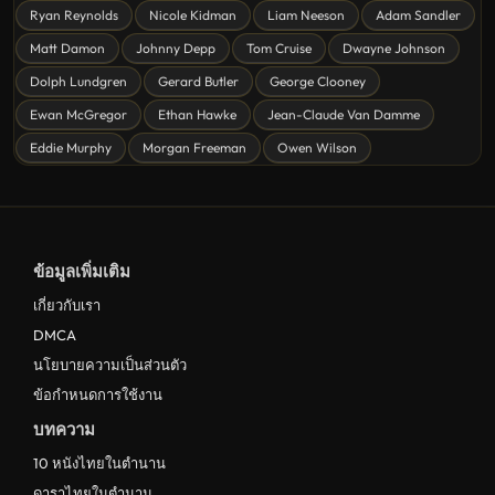
หนังชีวิต
Ryan Reynolds
Nicole Kidman
Liam Neeson
Adam Sandler
ดูหนังแฟนตาซี Fantasy
Matt Damon
Johnny Depp
Tom Cruise
Dwayne Johnson
ดูหนังลึกลับ Mystery
Dolph Lundgren
Gerard Butler
George Clooney
Ewan McGregor
Ethan Hawke
Jean-Claude Van Damme
ดูหนังอนิเมชั่น Animation
Eddie Murphy
Morgan Freeman
Owen Wilson
ดูหนังไซไฟ Sci-Fi
ดูหนังครอบครัว Family
ดูหนังฝรั่งอังกฤษ UK
ข้อมูลเพิ่มเติม
ดูหนังญี่ปุ่น Japan
เกี่ยวกับเรา
ดูหนังไทย Thailand
DMCA
ดูหนังชีวประวัติ Biography
นโยบายความเป็นส่วนตัว
ข้อกำหนดการใช้งาน
ดูหนังเกาหลีใต้ South Korea
บทความ
ระทึกขวัญ
10 หนังไทยในตำนาน
ตลก
ดาราไทยในตำนาน