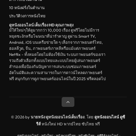
ดูหนังจีน China
10 หนังฝรั่งในตำนาน
ประวัติวงการหนังไทย
unknown
ดูหนังออนไลน์ เต็มเรื่อง HD คุณภาพสุง
ดูหนังอีโรติก R18+ erotic
มีให้ใหม่ๆให้ดูมากกว่า 10,000 เรื่อง ดูฟรีโดยไม่มีการ
หยุดชะงักหรือโฆษณาที่น่ารำคาญ ดูผ่าน Smart TV,
บู๊
Android, iOS บนเครือข่ายใด ๆ เลือกจากภาพยนตร์ไทย,
ฮอลลีวูด, จีน, ภาพยนตร์เกาหลีหรือแม้แต่ภาพยนตร์
หนังฝรั่ง
Netflix - ทั้งหมดโดยไม่ต้องใช้เงิน ระบบภาพยนตร์ของเรา
ดูหนังสารคดี Documentary
รวมถึงตัวเลือกทั้งแบบไทยและแบบไทยผู้เล่นภาพยนตร์
สำรองเพื่อป้องกันปัญหาการเล่นระบบซ่อมภาพยนตร์
สยองขวัญ
อัตโนมัติและความสามารถในการดาวน์โหลดภาพยนตร์
ฟรี สนุกกับการดูภาพยนตร์ออนไลน์ในปี 2025 ฟรีตลอดไป
ดูหนังอินเดีย India
ดูหนังประวัติศาสตร์ History
ดูหนังจีนฮ่องกง Hong Kong
ดูหนังฝรั่งเศส France
© 2026 by
นายหนัง ดูหนังออนไลน์เต็มเรื่อง
. โดย
ดูหนังออนไลน์
ดูซี
รีส์
หนังใหม่ HD พากย์ไทย ซับไทย ฟรี
ดูหนังฝรั่งแคนนาดา Canada
ดูหนังออนไลน์
·
หนังใหม่
·
หนังพากย์ไทย
·
หนังซับไทย
·
ดูซีรีส์ออนไลน์
·