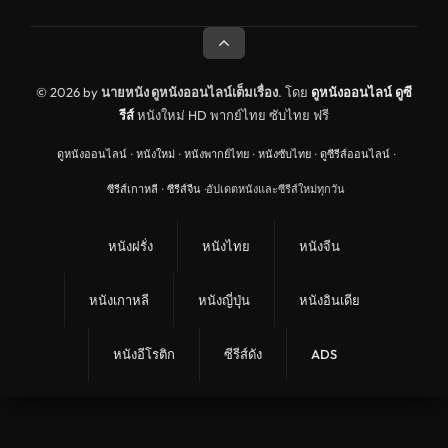
ดูหนังประวัติศาสตร์ History
ดูหนังจีนฮ่องกง Hong Kong
ดูหนังฝรั่งเศส France
© 2026 by
นายหนัง ดูหนังออนไลน์เต็มเรื่อง
. โดย
ดูหนังออนไลน์
ดูซี
รีส์
หนังใหม่ HD พากย์ไทย ซับไทย ฟรี
ดูหนังฝรั่งแคนนาดา Canada
ดูหนังออนไลน์
·
หนังใหม่
·
หนังพากย์ไทย
·
หนังซับไทย
·
ดูซีรีส์ออนไลน์
·
หนังรักโรแมนติก
ซีรีส์เกาหลี
·
ซีรีส์จีน
·
อัปเดตหนังและซีรีส์ใหม่ทุกวัน
อาชญากรรม
ดูหนังเพลง Music
หนังฝรั่ง
หนังไทย
หนังจีน
United Kingdom
หนังเกาหลี
หนังญี่ปุ่น
หนังอินเดีย
ดูหนังกีฬา Sport
ลึกลับ
หนังอีโรติก
ซีรีส์ดัง
ADS
ดูหนังสงคราม War
ดูหนังสั้น Short