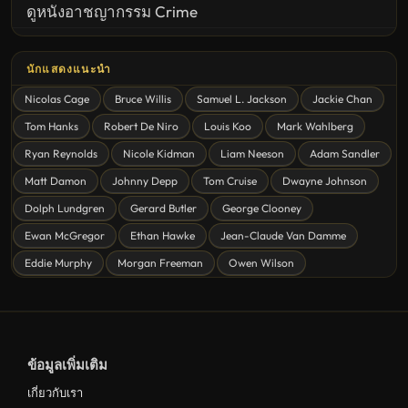
ดูหนังอาชญากรรม Crime
United States
นักแสดงแนะนำ
ดูหนังสยองขวัญ Horror
Nicolas Cage
Bruce Willis
Samuel L. Jackson
Jackie Chan
ดูหนังโรแมนติก Romance
Tom Hanks
Robert De Niro
Louis Koo
Mark Wahlberg
หนังชีวิต
Ryan Reynolds
Nicole Kidman
Liam Neeson
Adam Sandler
ดูหนังแฟนตาซี Fantasy
Matt Damon
Johnny Depp
Tom Cruise
Dwayne Johnson
ดูหนังลึกลับ Mystery
Dolph Lundgren
Gerard Butler
George Clooney
Ewan McGregor
Ethan Hawke
Jean-Claude Van Damme
ดูหนังอนิเมชั่น Animation
Eddie Murphy
Morgan Freeman
Owen Wilson
ดูหนังไซไฟ Sci-Fi
ดูหนังครอบครัว Family
ดูหนังฝรั่งอังกฤษ UK
ข้อมูลเพิ่มเติม
ดูหนังญี่ปุ่น Japan
เกี่ยวกับเรา
ดูหนังไทย Thailand