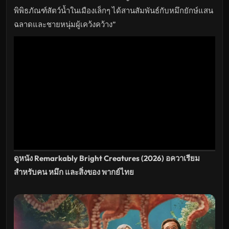
ใหม่
พากย์
พิพิธภัณฑ์สัตว์น้ำในเมืองเล็กๆ ได้สานสัมพันธ์กับหมึกยักษ์แสน
ไทย
ซับ
ฉลาดและชายหนุ่มผู้เคว้งคว้าง”
ไทย
เต็ม
เรื่อง
HD
อัปเดต
ล่าสุด
ดูหนัง Remarkably Bright Creatures (2026) อควาเรียม
สำหรับคน หมึก และสิ่งของ พากย์ไทย