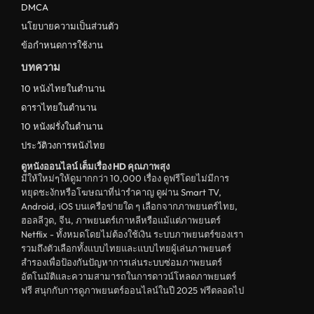
DMCA
ดูหนังชีวประวัติ Biography
นโยบายความเป็นส่วนตัว
ข้อกำหนดการใช้งาน
ดูหนังเกาหลีใต้ South Korea
บทความ
ระทึกขวัญ
10 หนังไทยในตำนาน
ตลก
ดาราไทยในตำนาน
ดูหนังจีน China
10 หนังฝรั่งในตำนาน
ประวัติวงการหนังไทย
unknown
ดูหนังออนไลน์ เต็มเรื่อง HD คุณภาพสุง
ดูหนังอีโรติก R18+ erotic
มีให้ใหม่ๆให้ดูมากกว่า 10,000 เรื่อง ดูฟรีโดยไม่มีการ
หยุดชะงักหรือโฆษณาที่น่ารำคาญ ดูผ่าน Smart TV,
บู๊
Android, iOS บนเครือข่ายใด ๆ เลือกจากภาพยนตร์ไทย,
ฮอลลีวูด, จีน, ภาพยนตร์เกาหลีหรือแม้แต่ภาพยนตร์
หนังฝรั่ง
Netflix - ทั้งหมดโดยไม่ต้องใช้เงิน ระบบภาพยนตร์ของเรา
ดูหนังสารคดี Documentary
รวมถึงตัวเลือกทั้งแบบไทยและแบบไทยผู้เล่นภาพยนตร์
สำรองเพื่อป้องกันปัญหาการเล่นระบบซ่อมภาพยนตร์
สยองขวัญ
อัตโนมัติและความสามารถในการดาวน์โหลดภาพยนตร์
ฟรี สนุกกับการดูภาพยนตร์ออนไลน์ในปี 2025 ฟรีตลอดไป
ดูหนังอินเดีย India