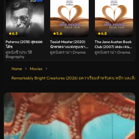
6.5
5.6
6.8
Paterno (2018) สุดยอด
Taoist Master (2020)
The Jane Austen Book
โค้ช
นักพรตจางแห่งหุบเขา
Club (2007) เดอะ เจน
มังกรพยัคฆ์
ออสเต็น บุ๊ก คลับ ชมรม
ดูหนังชีวประวัติ
ดูหนังดราม่า Drama
ดูหนังดราม่า Drama
Biography
คนเหงารัก
Home
Movies
Remarkably Bright Creatures (2026) อควาเรียมสำหรับคน หมึก และสิ่ง