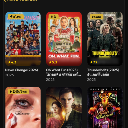
ซับไทย
HD
zoom
4.3
5.3
7.7
Never Change (2026)
Oh What Fun (2025)
Thunderbolts (2025)
โอ้วอทฟัน คริสต์มาสนี้
ธันเดอร์โบลต์ส
2026
แม่ล่ะเพลีย
2025
2025
HDซับไทย