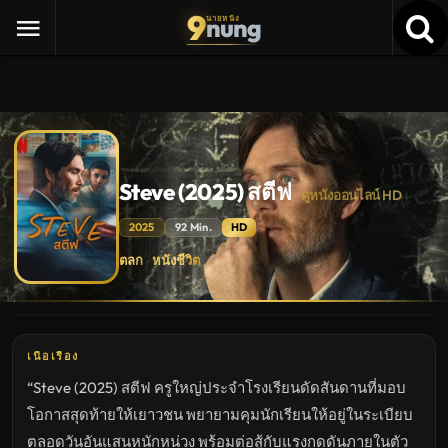
9
nung
นายหนัง
Steve (2025) สตีฟ
ดูหนังออนไลน์ HD
2025
92 Min.
HD
Steve
ตลก
หนังชีวิต
·
(2025)
สตีฟ
ดู
หนัง
ใหม่
พากย์
ไทย
เนื้อเรื่อง
ซับ
ไทย
“Steve (2025) สตีฟ ครูใหญ่ประจำโรงเรียนดัดสันดานที่มอบ
เต็ม
เรื่อง
โอกาสสุดท้ายให้เยาวชน พยายามคุมนักเรียนให้อยู่ในระเบียบ
HD
อัปเดต
ตลอดวันอันแสนหนักหน่วง พร้อมต่อสู้กับแรงกดดันภายในตัว