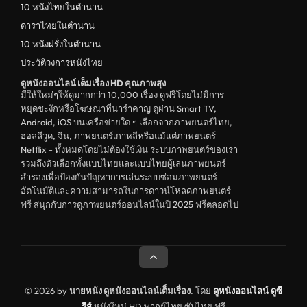
10 หนังไทยในตำนาน
ตลก
ดาราไทยในตำนาน
ดูหนังจีน China
10 หนังฝรั่งในตำนาน
ประวัติวงการหนังไทย
unknown
ดูหนังออนไลน์ เต็มเรื่อง HD คุณภาพสุง
ดูหนังอีโรติก R18+ erotic
มีให้ใหม่ๆให้ดูมากกว่า 10,000 เรื่อง ดูฟรีโดยไม่มีการ
หยุดชะงักหรือโฆษณาที่น่ารำคาญ ดูผ่าน Smart TV,
บู๊
Android, iOS บนเครือข่ายใด ๆ เลือกจากภาพยนตร์ไทย,
ฮอลลีวูด, จีน, ภาพยนตร์เกาหลีหรือแม้แต่ภาพยนตร์
หนังฝรั่ง
Netflix - ทั้งหมดโดยไม่ต้องใช้เงิน ระบบภาพยนตร์ของเรา
ดูหนังสารคดี Documentary
รวมถึงตัวเลือกทั้งแบบไทยและแบบไทยผู้เล่นภาพยนตร์
สำรองเพื่อป้องกันปัญหาการเล่นระบบซ่อมภาพยนตร์
สยองขวัญ
อัตโนมัติและความสามารถในการดาวน์โหลดภาพยนตร์
ฟรี สนุกกับการดูภาพยนตร์ออนไลน์ในปี 2025 ฟรีตลอดไป
ดูหนังอินเดีย India
ดูหนังประวัติศาสตร์ History
ดูหนังจีนฮ่องกง Hong Kong
ดูหนังฝรั่งเศส France
© 2026 by
นายหนัง ดูหนังออนไลน์เต็มเรื่อง
. โดย
ดูหนังออนไลน์
ดูซี
รีส์
หนังใหม่ HD พากย์ไทย ซับไทย ฟรี