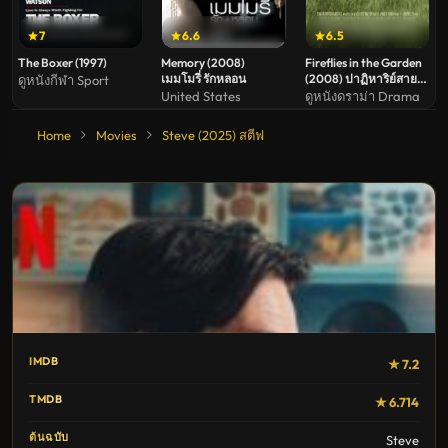
7
6.6
6.5
The Boxer (1997)
Memory (2008)
Fireflies in the Garden
เมมโมรี่ รักหลอน
(2008) ปาฏิหาริย์สายใย
ดูหนังกีฬา Sport
รัก
United States
ดูหนังดราม่า Drama
Home
Movies
Steve (2025) สตีฟ
IMDB
★ 7.2
TMDB
★ 6.714
ต้นฉบับ
Steve