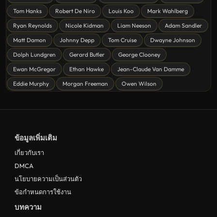
ดูหนังโรแมนติก Romance
Tom Hanks
Robert De Niro
Louis Koo
Mark Wahlberg
หนังชีวิต
Ryan Reynolds
Nicole Kidman
Liam Neeson
Adam Sandler
ดูหนังแฟนตาซี Fantasy
Matt Damon
Johnny Depp
Tom Cruise
Dwayne Johnson
ดูหนังลึกลับ Mystery
Dolph Lundgren
Gerard Butler
George Clooney
Ewan McGregor
Ethan Hawke
Jean-Claude Van Damme
ดูหนังอนิเมชั่น Animation
Eddie Murphy
Morgan Freeman
Owen Wilson
ดูหนังไซไฟ Sci-Fi
ดูหนังครอบครัว Family
ดูหนังฝรั่งอังกฤษ UK
ข้อมูลเพิ่มเติม
ดูหนังญี่ปุ่น Japan
เกี่ยวกับเรา
ดูหนังไทย Thailand
DMCA
ดูหนังชีวประวัติ Biography
นโยบายความเป็นส่วนตัว
ข้อกำหนดการใช้งาน
ดูหนังเกาหลีใต้ South Korea
บทความ
ระทึกขวัญ