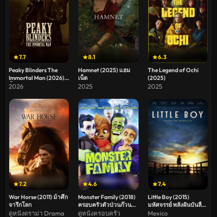
7.7
8.1
6.3
Peaky Blinders The
Hamnet (2025) แฮม
The Legend of Ochi
Immortal Man (2026) พี
เน็ต
(2025)
กี้ ไบลน์เดอร์ส ชายผู้เป็น
2026
2025
2025
อมตะ
7.2
4.6
7.4
War Horse (2011) ม้าศึก
Monster Family (2018)
Little Boy (2015)
จารึกโลก
ครอบครัวตัวป่วนก๊วน
มหัศจรรย์ พลังฝันบันลือ
ปีศาจ
โลก
ดูหนังดราม่า Drama
ดูหนังครอบครัว
Mexico