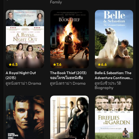
Family
6.5
7.6
6.6
A Royal Night Out
The Book Thief (2013)
Belle & Sebastian: The
(2015)
จอมโจรขโมยหนังสือ
Adventure Continues
(2015) เบลและเซบาส
ดูหนังดราม่า Drama
ดูหนังดราม่า Drama
ดูหนังชีวประวัติ
Biography
เตียน เพื่อนรักผจญภัย 2