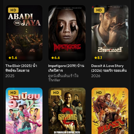
HD
HD
5.6
6.6
8.1
The Elixir (2025) น้ำ
Impetigore (2019) บ้าน
Dacoit A Love Story
ทิพย์ชะโลมตาย
เกิดปีศาจ
(2026) รอยรัก รอยแค้น
2025
ดูหนังตื่นเต้นเร้าใจ
2026
Thriller
HD
HD
HD