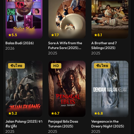
5.5
7.7
8.1
Balas Budi (2026)
Sore A Wife from the
A Brother and 7
Future Sore (2025)
Siblings (2025)
2026
ภรรยาจากอนาคต
2025
2025
ซับไทย
HD
ซับไทย
5.2
6.7
6.8
Jalan Pulang (2025) จา
Penjagal Iblis Dosa
Vengeance in the
ลัน ปูลัง
Turunan (2025)
Dreary Night (2025)
2025
2025
2025