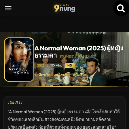
9
nung
นายหนัง
A Normal Woman (2025) ผู้หญิง
ธรรมดา
ดูหนังออนไลน์ HD
2025
110 Min.
HD
A
ระทึกขวัญ
สยองขวัญ
หนังชีวิต
·
·
Normal
Woman
(2025)
ผู้
หญิง
ธรรมดา
ดู
เนื้อเรื่อง
หนัง
ใหม่
“A Normal Woman (2025) ผู้หญิงธรรมดา เมื่อโรคลึกลับทำให้
พากย์
ไทย
ชีวิตของเธอพลิกผัน สาวสังคมคนหนึ่งจึงพยายามคลี่คลาย
ซับ
ไทย
ปริศนาเบื้องหลัง ก่อนที่ตัวตนทั้งหมดของเธอจะสูญสลายไป”