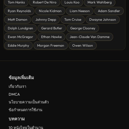
Tom Hanks
Robert De Niro
Louis Koo
Mark Wahlberg
หนังชีวิต
Ryan Reynolds
Nicole Kidman
Liam Neeson
Adam Sandler
ดูหนังแฟนตาซี Fantasy
Matt Damon
Johnny Depp
Tom Cruise
Dwayne Johnson
ดูหนังลึกลับ Mystery
Dolph Lundgren
Gerard Butler
George Clooney
Ewan McGregor
Ethan Hawke
Jean-Claude Van Damme
ดูหนังอนิเมชั่น Animation
Eddie Murphy
Morgan Freeman
Owen Wilson
ดูหนังไซไฟ Sci-Fi
ดูหนังครอบครัว Family
ดูหนังฝรั่งอังกฤษ UK
ข้อมูลเพิ่มเติม
ดูหนังญี่ปุ่น Japan
เกี่ยวกับเรา
ดูหนังไทย Thailand
DMCA
ดูหนังชีวประวัติ Biography
นโยบายความเป็นส่วนตัว
ข้อกำหนดการใช้งาน
ดูหนังเกาหลีใต้ South Korea
บทความ
ระทึกขวัญ
10 หนังไทยในตำนาน