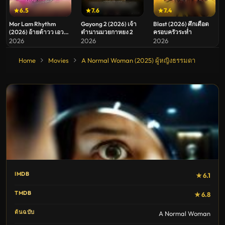
6.5
7.6
7.4
Mor Lam Rhythm
Gayong 2 (2026) เจ้า
Blast (2026) ศึกเดือด
(2026) อ้ายต้าวว เอว
ตำนานมวยกาหยง 2
ครอบครัวระห่ำ
หวาน ระเบียบวาทะศิลป์
2026
2026
2026
Home
Movies
A Normal Woman (2025) ผู้หญิงธรรมดา
IMDB
★ 6.1
TMDB
★ 6.8
ต้นฉบับ
A Normal Woman