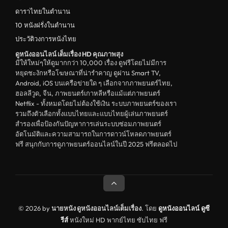
ตลก
ดาราไทยในตำนาน
ดูหนังจีน China
10 หนังฝรั่งในตำนาน
ประวัติวงการหนังไทย
unknown
ดูหนังออนไลน์ เต็มเรื่อง HD คุณภาพสุง
ดูหนังอีโรติก R18+ erotic
มีให้ใหม่ๆให้ดูมากกว่า 10,000 เรื่อง ดูฟรีโดยไม่มีการ
หยุดชะงักหรือโฆษณาที่น่ารำคาญ ดูผ่าน Smart TV,
บู๊
Android, iOS บนเครือข่ายใด ๆ เลือกจากภาพยนตร์ไทย,
ฮอลลีวูด, จีน, ภาพยนตร์เกาหลีหรือแม้แต่ภาพยนตร์
หนังฝรั่ง
Netflix - ทั้งหมดโดยไม่ต้องใช้เงิน ระบบภาพยนตร์ของเรา
ดูหนังสารคดี Documentary
รวมถึงตัวเลือกทั้งแบบไทยและแบบไทยผู้เล่นภาพยนตร์
สำรองเพื่อป้องกันปัญหาการเล่นระบบซ่อมภาพยนตร์
สยองขวัญ
อัตโนมัติและความสามารถในการดาวน์โหลดภาพยนตร์
ฟรี สนุกกับการดูภาพยนตร์ออนไลน์ในปี 2025 ฟรีตลอดไป
ดูหนังอินเดีย India
ดูหนังประวัติศาสตร์ History
ดูหนังจีนฮ่องกง Hong Kong
ดูหนังฝรั่งเศส France
© 2026 by
นายหนัง ดูหนังออนไลน์เต็มเรื่อง
. โดย
ดูหนังออนไลน์
ดูซี
รีส์
หนังใหม่ HD พากย์ไทย ซับไทย ฟรี
ดูหนังฝรั่งแคนนาดา Canada