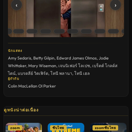
‹
›
นักแสดง
Amy Sedaris
,
Betty Gilpin
,
Edward James Olmos
,
Jodie
Whittaker
,
Mary Wiseman
,
เจนนิเฟอร์ โลเปซ
,
เบร็ตต์ โกลด์ส
ไตน์
,
แบรดลีย์ วิตเฟิร์ด
,
โทนี พลานา
,
โทนี เฮล
ผู้กำกับ
Colin MacLellan
Ol Parker
ดูหนังน่าต่อเนื่อง
zoom
ซับไทย
zoomซับไทย