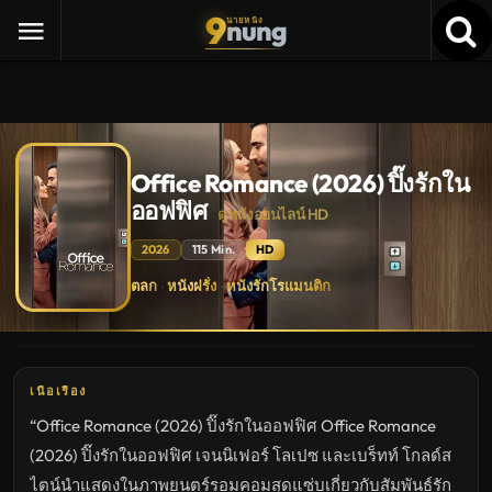
9
nung
นายหนัง
Office Romance (2026) ปิ๊งรักใน
ออฟฟิศ
ดูหนังออนไลน์ HD
2026
115 Min.
HD
Office
ตลก
หนังฝรั่ง
หนังรักโรแมนติก
·
·
Romance
(2026)
ปิ๊ง
รัก
ใน
ออฟฟิศ
ดู
เนื้อเรื่อง
หนัง
ใหม่
“Office Romance (2026) ปิ๊งรักในออฟฟิศ Office Romance
พากย์
ไทย
(2026) ปิ๊งรักในออฟฟิศ เจนนิเฟอร์ โลเปซ และเบร็ทท์ โกลด์ส
ซับ
ไทย
ไตน์นำแสดงในภาพยนตร์รอมคอมสุดแซ่บเกี่ยวกับสัมพันธ์รัก