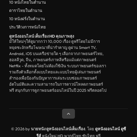
10 หนังไทยในตำนาน
ตลก
ดาราไทยในตำนาน
ดูหนังจีน China
10 หนังฝรั่งในตำนาน
ประวัติวงการหนังไทย
unknown
ดูหนังออนไลน์ เต็มเรื่อง HD คุณภาพสุง
ดูหนังอีโรติก R18+ erotic
มีให้ใหม่ๆให้ดูมากกว่า 10,000 เรื่อง ดูฟรีโดยไม่มีการ
หยุดชะงักหรือโฆษณาที่น่ารำคาญ ดูผ่าน Smart TV,
บู๊
Android, iOS บนเครือข่ายใด ๆ เลือกจากภาพยนตร์ไทย,
ฮอลลีวูด, จีน, ภาพยนตร์เกาหลีหรือแม้แต่ภาพยนตร์
หนังฝรั่ง
Netflix - ทั้งหมดโดยไม่ต้องใช้เงิน ระบบภาพยนตร์ของเรา
ดูหนังสารคดี Documentary
รวมถึงตัวเลือกทั้งแบบไทยและแบบไทยผู้เล่นภาพยนตร์
สำรองเพื่อป้องกันปัญหาการเล่นระบบซ่อมภาพยนตร์
สยองขวัญ
อัตโนมัติและความสามารถในการดาวน์โหลดภาพยนตร์
ฟรี สนุกกับการดูภาพยนตร์ออนไลน์ในปี 2025 ฟรีตลอดไป
ดูหนังอินเดีย India
ดูหนังประวัติศาสตร์ History
ดูหนังจีนฮ่องกง Hong Kong
ดูหนังฝรั่งเศส France
© 2026 by
นายหนัง ดูหนังออนไลน์เต็มเรื่อง
. โดย
ดูหนังออนไลน์
ดูซี
รีส์
หนังใหม่ HD พากย์ไทย ซับไทย ฟรี