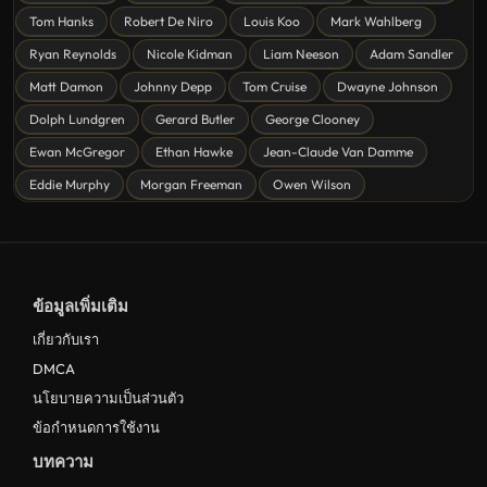
ดูหนังโรแมนติก Romance
Tom Hanks
Robert De Niro
Louis Koo
Mark Wahlberg
หนังชีวิต
Ryan Reynolds
Nicole Kidman
Liam Neeson
Adam Sandler
ดูหนังแฟนตาซี Fantasy
Matt Damon
Johnny Depp
Tom Cruise
Dwayne Johnson
ดูหนังลึกลับ Mystery
Dolph Lundgren
Gerard Butler
George Clooney
Ewan McGregor
Ethan Hawke
Jean-Claude Van Damme
ดูหนังอนิเมชั่น Animation
Eddie Murphy
Morgan Freeman
Owen Wilson
ดูหนังไซไฟ Sci-Fi
ดูหนังครอบครัว Family
ดูหนังฝรั่งอังกฤษ UK
ข้อมูลเพิ่มเติม
ดูหนังญี่ปุ่น Japan
เกี่ยวกับเรา
ดูหนังไทย Thailand
DMCA
ดูหนังชีวประวัติ Biography
นโยบายความเป็นส่วนตัว
ข้อกำหนดการใช้งาน
ดูหนังเกาหลีใต้ South Korea
บทความ
ระทึกขวัญ