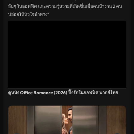
เต็ม
เรื่อง
ลับๆ ในออฟฟิศ และความวุ่นวายที่เกิดขึ้นเมื่อคนบ้างาน 2 คน
HD
อัปเดต
ปล่อยให้หัวใจนำทาง”
ล่าสุด
ดูหนัง Office Romance (2026) ปิ๊งรักในออฟฟิศ พากย์ไทย