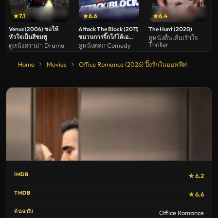
7.1
6.6
6.4
Venus (2006) ขอให้
Attack The Block (2011)
The Hunt (2020)
หัวใจเป็นสีชมพู
ขบวนการจิ๊กโก๋โต้เอ
ดูหนังตื่นเต้นเร้าใจ
Thriller
เลี่ยน
ดูหนังดราม่า Drama
ดูหนังตลก Comedy
Home
Movies
Office Romance (2026) ปิ๊งรักในออฟฟิศ
IMDB
★ 6.2
TMDB
★ 6.6
ต้นฉบับ
Office Romance