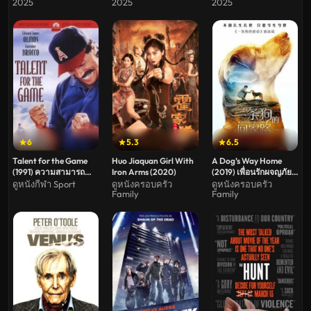
2025
2025
2025
6
5.3
6.5
Talent for the Game
Huo Jiaquan Girl With
A Dog’s Way Home
(1991) ความสามารถ
Iron Arms (2020)
(2019) เพื่อนรักผจญภัยสี่
พิเศษสำหรับเกม
ร้อยไมล์
ดูหนังกีฬา Sport
ดูหนังครอบครัว
ดูหนังครอบครัว
Family
Family