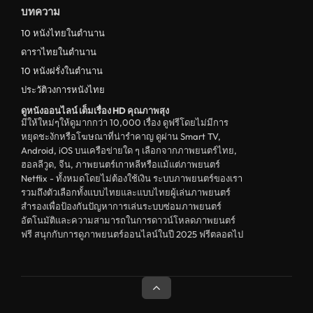
บทความ
ระทึกขวัญ
10 หนังไทยในตำนาน
ตลก
ดาราไทยในตำนาน
ดูหนังจีน China
10 หนังฝรั่งในตำนาน
ประวัติวงการหนังไทย
unknown
ดูหนังออนไลน์ เต็มเรื่อง HD คุณภาพสุง
ดูหนังอีโรติก R18+ erotic
มีให้ใหม่ๆให้ดูมากกว่า 10,000 เรื่อง ดูฟรีโดยไม่มีการ
หยุดชะงักหรือโฆษณาที่น่ารำคาญ ดูผ่าน Smart TV,
บู๊
Android, iOS บนเครือข่ายใด ๆ เลือกจากภาพยนตร์ไทย,
ฮอลลีวูด, จีน, ภาพยนตร์เกาหลีหรือแม้แต่ภาพยนตร์
หนังฝรั่ง
Netflix - ทั้งหมดโดยไม่ต้องใช้เงิน ระบบภาพยนตร์ของเรา
ดูหนังสารคดี Documentary
รวมถึงตัวเลือกทั้งแบบไทยและแบบไทยผู้เล่นภาพยนตร์
สำรองเพื่อป้องกันปัญหาการเล่นระบบซ่อมภาพยนตร์
สยองขวัญ
อัตโนมัติและความสามารถในการดาวน์โหลดภาพยนตร์
ฟรี สนุกกับการดูภาพยนตร์ออนไลน์ในปี 2025 ฟรีตลอดไป
ดูหนังอินเดีย India
ดูหนังประวัติศาสตร์ History
ดูหนังจีนฮ่องกง Hong Kong