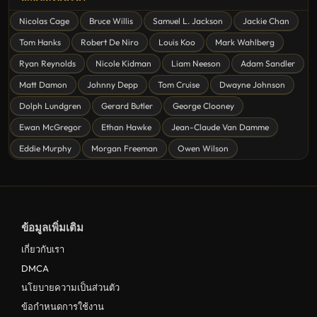
ดูหนังสยองขวัญ Horror
Nicolas Cage
Bruce Willis
Samuel L. Jackson
Jackie Chan
ดูหนังโรแมนติก Romance
Tom Hanks
Robert De Niro
Louis Koo
Mark Wahlberg
หนังชีวิต
Ryan Reynolds
Nicole Kidman
Liam Neeson
Adam Sandler
ดูหนังแฟนตาซี Fantasy
Matt Damon
Johnny Depp
Tom Cruise
Dwayne Johnson
ดูหนังลึกลับ Mystery
Dolph Lundgren
Gerard Butler
George Clooney
Ewan McGregor
Ethan Hawke
Jean-Claude Van Damme
ดูหนังอนิเมชั่น Animation
Eddie Murphy
Morgan Freeman
Owen Wilson
ดูหนังไซไฟ Sci-Fi
ดูหนังครอบครัว Family
ดูหนังฝรั่งอังกฤษ UK
ข้อมูลเพิ่มเติม
ดูหนังญี่ปุ่น Japan
เกี่ยวกับเรา
ดูหนังไทย Thailand
DMCA
ดูหนังชีวประวัติ Biography
นโยบายความเป็นส่วนตัว
ข้อกำหนดการใช้งาน
ดูหนังเกาหลีใต้ South Korea