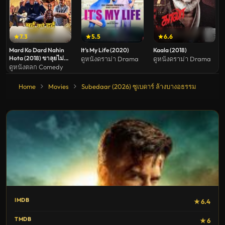
7.3
5.5
6.6
Mard Ko Dard Nahin
It’s My Life (2020)
Kaala (2018)
Hota (2018) ขาลุยไม่
ดูหนังดราม่า Drama
ดูหนังดราม่า Drama
กลัวเจ็บ
ดูหนังตลก Comedy
Home
Movies
Subedaar (2026) ซูเบดาร์ ล้างบางอธรรม
IMDB
★ 6.4
TMDB
★ 6