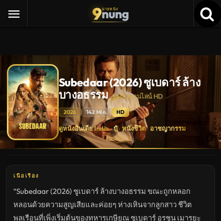
9
nung
นายหนัง
Subedaar (2026) ซูเบดาร์ ล้าง
บางอธรรม
ดูหนังออนไลน์ HD
2026
142 Min.
HD
Subedaar
ดูหนังอินเดีย India
บู๊
หนังชีวิต
อาชญากรรม
·
·
·
(2026)
ซู
เบ
ดาร์
ล้าง
บาง
อธรรม
เนื้อเรื่อง
ดู
หนัง
“Subedaar (2026) ซูเบดาร์ ล้างบางอธรรม ขณะถูกหลอก
ใหม่
พากย์
หลอนด้วยความสูญเสียและค่อยๆ ห่างเหินจากลูกสาว ชีวิต
ไทย
ซับ
พลเรือนที่เพิ่งเริ่มต้นของทหารเกษียณ ซูเบดาร์ อรชุน เมารยะ